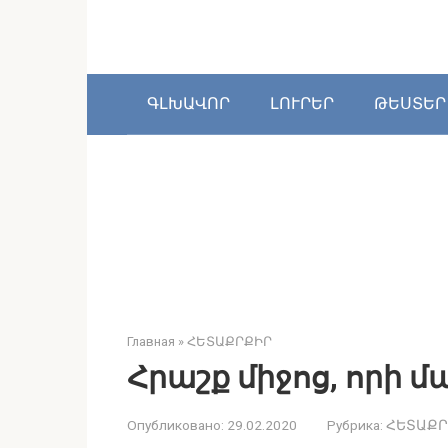
Перейти
к
контенту
ԳԼԽԱՎՈՐ
ԼՈՒՐԵՐ
ԹԵՍՏԵՐ
Главная
»
ՀԵՏԱՔՐՔԻՐ
Հրաշք միջոց, որի 
Опубликовано:
29.02.2020
Рубрика:
ՀԵՏԱՔՐ