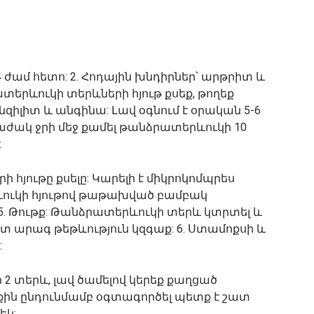
ժամ հետո: 2. Հոդային խնդիրներ՝ արթրիտ և
տերևուկի տերևների հյութ քսեք, թողեք
ոնզիլիտ և անգինա: Լավ օգնում է օրական 5-6
 բաժակ ջրի մեջ քամել թանձրատերևուկի 10
:
հյութը քսելը: Կարելի է միկրոկոմպրես
ևուկի հյութով թաթախված բամբակ
5. Թութք: Թանձրատերևուկի տերև կտրտել և
շատ արագ թեթևություն կզգաք: 6. Ստամոքսի և
:
2 տերև, լավ ծամելով կերեք քաղցած
քին ընդունմամբ օգտագործել պետք է շատ
եկ: