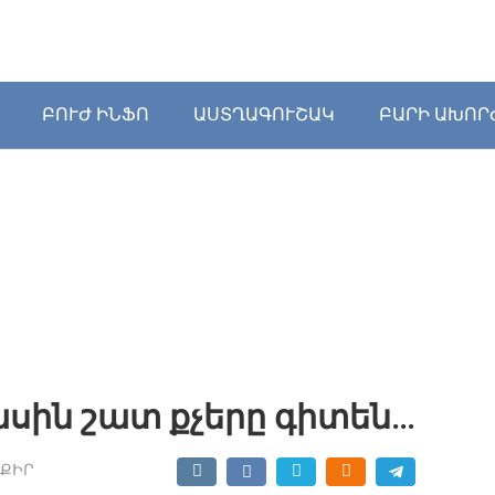
ԲՈՒԺ ԻՆՖՈ
ԱՍՏՂԱԳՈՒՇԱԿ
ԲԱՐԻ ԱԽՈՐ
մասին շատ քչերը գիտեն…
ՔԻՐ