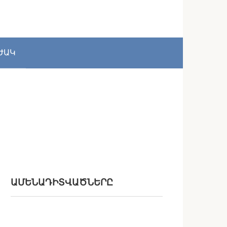
ԺԱԿ
ԱՄԵՆԱԴԻՏՎԱԾՆԵՐԸ