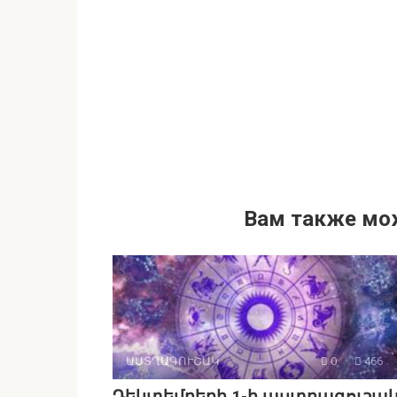
Вам также мо
ԱՍՏՂԱԳՈՒՇԱԿ
0
466
Դեկտեմբերի 1-ի աստղագուշակ