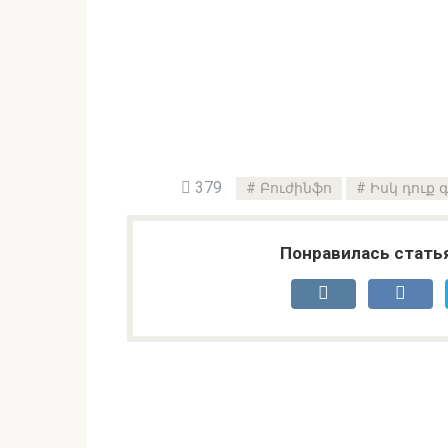
379
Բուժինֆո
Իսկ դուք 
Понравилась стать