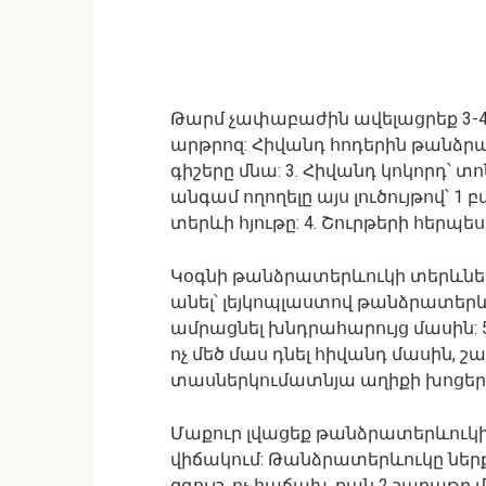
Թարմ չափաբաժին ավելացրեք 3-4 
արթրոզ: Հիվանդ հոդերին թանձրա
գիշերը մնա: 3. Հիվանդ կոկորդ՝ տ
անգամ ողողելը այս լուծույթով՝ 1
տերևի հյութը: 4. Շուրթերի հերպես
Կօգնի թանձրատերևուկի տերևների 
անել՝ լեյկոպլաստով թանձրատեր
ամրացնել խնդրահարույց մասին: 
ոչ մեծ մաս դնել հիվանդ մասին, 
տասներկումատնյա աղիքի խոցեր
Մաքուր լվացեք թանձրատերևուկի 
վիճակում: Թանձրատերևուկը ներ
զգույշ, ոչ հաճախ, քան 2 շաբաթը մ