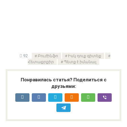
92
Բուժինֆո
Իսկ դուք գիտեք
Հետաքրքիր
Պետք է իմանալ
Понравилась статья? Поделиться с
друзьями: