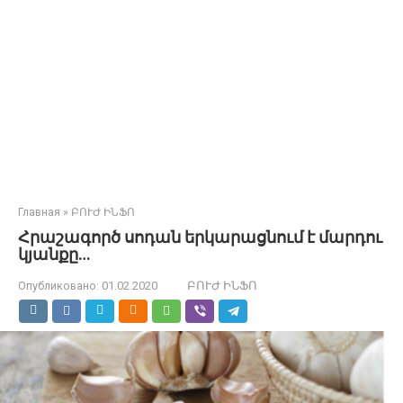
Главная
»
ԲՈՒԺ ԻՆՖՈ
Հրաշագործ սոդան երկարացնում է մարդու
կյանքը…
Опубликовано:
01.02.2020
ԲՈՒԺ ԻՆՖՈ