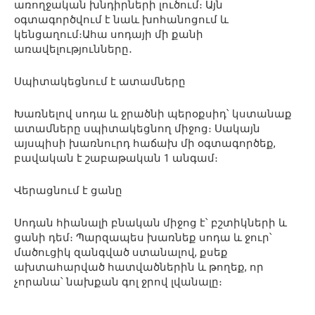
առողջական խնդիրների լուծում։ Այն
օգտագործվում է նաև խոհանոցում և
կենցաղում։Ահա սոդայի մի քանի
առավելությունները․
Սպիտակեցնում է ատամները
Խառնելով սոդա և ջրածնի պերօքսիդ՝ կստանաք
ատամները սպիտակեցնող միջոց։ Սակայն
այսպիսի խառնուրդ հաճախ մի օգտագործեք,
բավական է շաբաթական 1 անգամ։
Վերացնում է ցանը
Սոդան հիանալի բնական միջոց է՝ բշտիկների և
ցանի դեմ։ Պարզապես խառնեք սոդա և ջուր՝
մածուցիկ զանգված ստանալով, քսեք
ախտահարված հատվածներին և թողեք, որ
չորանա՝ նախքան գոլ ջրով լվանալը։