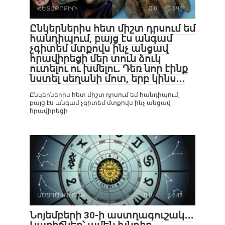
ՀԵՏԱՔՐՔԻՐ
0
696
Ընկերներիս հետ միշտ դրսում եմ
հանդիպում, բայց էս անգամ
չգիտեմ մտքովս ինչ անցավ
հրավիրեցի մեր տուն ձուկ
ուտելու ու խմելու․ Դեռ նոր էինք
նստել սեղանի մոտ, երբ կինս․․․
Ընկերներիս հետ միշտ դրսում եմ հանդիպում,
բայց էս անգամ չգիտեմ մտքովս ինչ անցավ
հրավիրեցի
ԱՍՏՂԱԳՈՒՇԱԿ
0
3 243
Նոյեմբերի 30-ի աստղագուշակ․․․