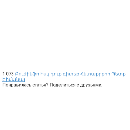
1 073
Բուժինֆո
Իսկ դուք գիտեք
Հետաքրքիր
Պետք
է իմանալ
Понравилась статья? Поделиться с друзьями: