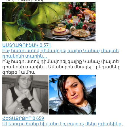
ԱՍՏՂԱԳՈՒՇԱԿ
0
571
Ինչ հագուստով դիմավորել գալիք Կանաչ փայտե
դրակոնի տարին․․․
Ինչ հագուստով դիմավորել գալիք Կանաչ փայտե
դրակոնի տարին․․․ Ամանորին մնացել է ընդամենը
գրեթե 1ամիս,
ՀԵՏԱՔՐՔԻՐ
0
659
Սկեսուրս ծանր հիվանդ էր, բայց ոչ մեկս չգիտեինք․