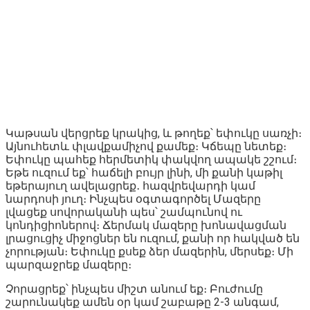
Կաթսան վերցրեք կրակից, և թողեք՝ եփուկը սառչի։
Այնուհետև փլավքամիչով քամեք։ Կճեպը նետեք։
Եփուկը պահեք հերմետիկ փակվող ապակե շշում։
Եթե ուզում եք՝ հաճելի բույր լինի, մի քանի կաթիլ
եթերայուղ ավելացրեք․ հազվրեվարդի կամ
նարդոսի յուղ։ Ինչպես օգտագործել Մազերը
լվացեք սովորականի պես՝ շամպունով ու
կոնդիցիոներով։ Ճերմակ մազերը խոնավացման
լրացուցիչ միջոցներ են ուզում, քանի որ հակված են
չորության։ Եփուկը քսեք ձեր մազերին, մերսեք։ Մի
պարզաջրեք մազերը։
Չորացրեք՝ ինչպես միշտ անում եք։ Բուժումը
շարունակեք ամեն օր կամ շաբաթը 2-3 անգամ,