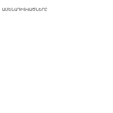
ԱՄԵՆԱԴԻՏՎԱԾՆԵՐԸ