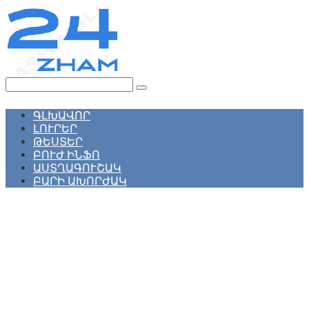
Перейти
к
контенту
Поиск:
ԳԼԽԱՎՈՐ
ԼՈՒՐԵՐ
ԹԵՍՏԵՐ
ԲՈՒԺ ԻՆՖՈ
ԱՍՏՂԱԳՈՒՇԱԿ
ԲԱՐԻ ԱԽՈՐԺԱԿ