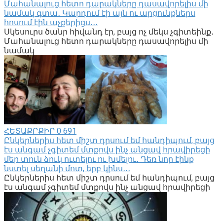
Մահանալուց հետո դարակները դասավորելիս մի
նամակ գտա․ Կարդում էի այն ու արցունքներս
հոսում էին աչքերիցս․․․
Սկեսուրս ծանր հիվանդ էր, բայց ոչ մեկս չգիտեինք․
Մահանալուց հետո դարակները դասավորելիս մի
նամակ
ՀԵՏԱՔՐՔԻՐ
0
691
Ընկերներիս հետ միշտ դրսում եմ հանդիպում, բայց
էս անգամ չգիտեմ մտքովս ինչ անցավ հրավիրեցի
մեր տուն ձուկ ուտելու ու խմելու․ Դեռ նոր էինք
նստել սեղանի մոտ, երբ կինս․․․
Ընկերներիս հետ միշտ դրսում եմ հանդիպում, բայց
էս անգամ չգիտեմ մտքովս ինչ անցավ հրավիրեցի