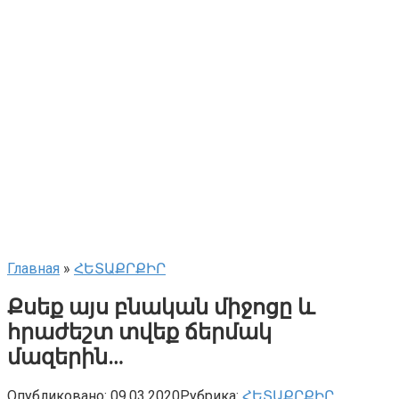
Главная
»
ՀԵՏԱՔՐՔԻՐ
Քսեք այս բնական միջոցը և
հրաժեշտ տվեք ճերմակ
մազերին…
Опубликовано:
09.03.2020
Рубрика:
ՀԵՏԱՔՐՔԻՐ