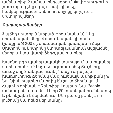
ամենաքիչը 2 ամսվա ընթացքում։ Փոփոխությունը
շատ արագ չեք զգա, ուստի զինվեք
համբերությամբ։ Երկրորդ միջոցը կոչվում է
սխտորով մեղր
Բաղադրամասերը․
3 պճեղ սխտոր (մաքրած, օրգանական) 1 կգ
օրգանական մեղր 4 օրգանական կիտրոն
(չմաքրած) 200 մլ․ օրգանական կտավատի ձեթ
Սխտորն ու կիտրոնը կտրտել ամանում։ Ավելացնել
մեղրը և կտավատի ձեթը, լավ խառնել։
Խառնուրդը պահել ապակե տարայում, պահպանել
սառնարանում։ Ինչպես օգտագործել Ճաշելուց
առաջ օրը 2 անգամ ուտել 1 ճաշի գդալ այս
խառնուրդից։ Ճերմակ մազ ունենալն ամոթ բան չի։
Նույնիսկ հայտնի մարդիկ են շուտ ճերմակում։
Հայտնի օրինակ է Ջենիֆեր Լոպեսը։ Նա People
ամսագրին պատմում է, որ 20 տարեկանում նկատել
է, թե ինչպես է ճերմակում։ Մեր բախը բերել է, որ
լուծումը կա հենց մեր տանը։