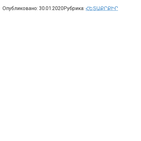
Опубликовано:
30.01.2020
Рубрика:
ՀԵՏԱՔՐՔԻՐ