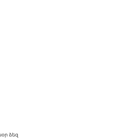
սօր ձեզ