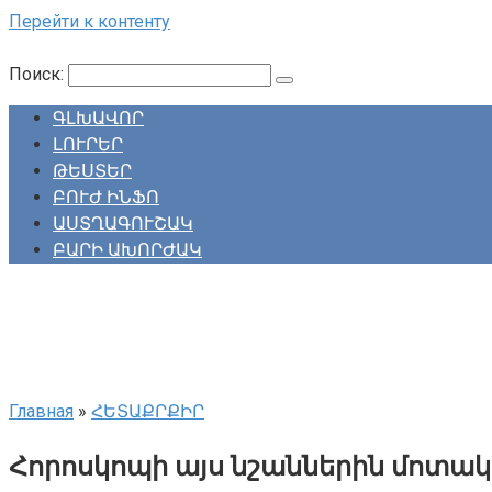
Перейти к контенту
Поиск:
ԳԼԽԱՎՈՐ
ԼՈՒՐԵՐ
ԹԵՍՏԵՐ
ԲՈՒԺ ԻՆՖՈ
ԱՍՏՂԱԳՈՒՇԱԿ
ԲԱՐԻ ԱԽՈՐԺԱԿ
Главная
»
ՀԵՏԱՔՐՔԻՐ
Հորոսկոպի այս նշաններին մոտակ