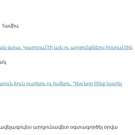
 1ամիս,
կ գտա․ Կարդում էի այն ու արցունքներս հոսում էին
մակ
ն ձուկ ուտելու ու խմելու․ Դեռ նոր էինք նստել
ռավելագույնս արդյունավետ օգտագործել օրվա