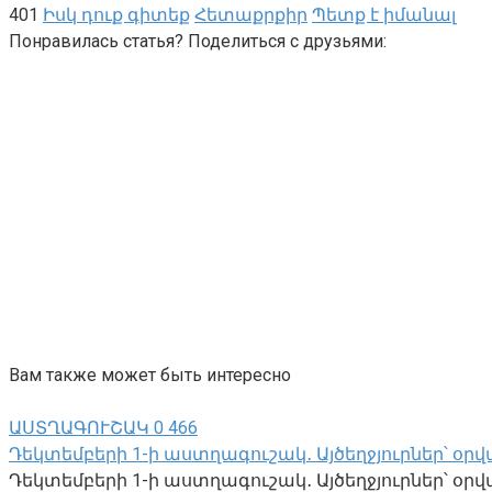
401
Իսկ դուք գիտեք
Հետաքրքիր
Պետք է իմանալ
Понравилась статья? Поделиться с друзьями:
Вам также может быть интересно
ԱՍՏՂԱԳՈՒՇԱԿ
0
466
Դեկտեմբերի 1-ի աստղագուշակ․ Այծեղջյուրներ՝ օրվա
Դեկտեմբերի 1-ի աստղագուշակ․ Այծեղջյուրներ՝ օրվա 