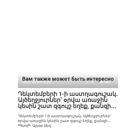
Вам также может быть интересно
ԱՍՏՂԱԳՈՒՇԱԿ
0
466
Դեկտեմբերի 1-ի աստղագուշակ․
Այծեղջյուրներ՝ օրվա առաջին
կեսին շատ զգույշ եղեք, քանզի․․․
Դեկտեմբերի 1-ի աստղագուշակ․ Այծեղջյուրներ՝
օրվա առաջին կեսին շատ զգույշ եղեք, քանզի․․․
**Խոյ**. Այսօր ձեզ