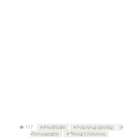
117
Բուժինֆո
Իսկ դուք գիտեք
Հետաքրքիր
Պետք է իմանալ