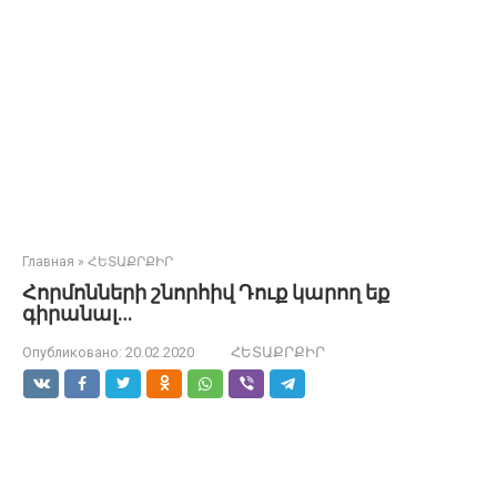
Главная
»
ՀԵՏԱՔՐՔԻՐ
Հորմոնների շնորհիվ Դուք կարող եք
գիրանալ…
Опубликовано:
20.02.2020
ՀԵՏԱՔՐՔԻՐ