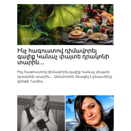
ԱՍՏՂԱԳՈՒՇԱԿ
0
571
Ինչ հագուստով դիմավորել
գալիք Կանաչ փայտե դրակոնի
տարին․․․
Ինչ հագուստով դիմավորել գալիք Կանաչ փայտե
դրակոնի տարին․․․ Ամանորին մնացել է ընդամենը
գրեթե 1ամիս,
ՀԵՏԱՔՐՔԻՐ
0
658