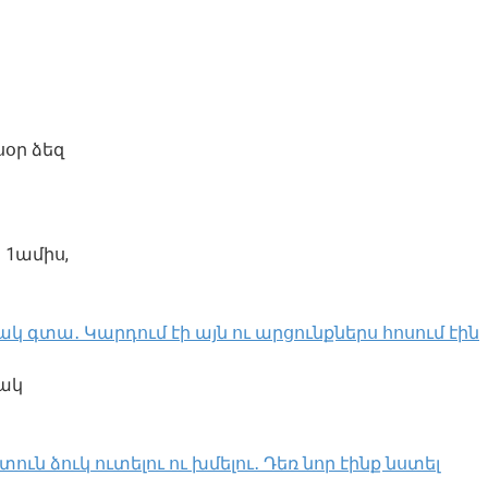
սօր ձեզ
 1ամիս,
կ գտա․ Կարդում էի այն ու արցունքներս հոսում էին
մակ
ն ձուկ ուտելու ու խմելու․ Դեռ նոր էինք նստել