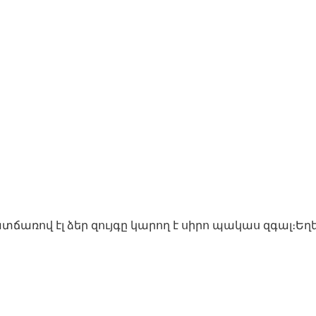
ատճառով էլ ձեր զույգը կարող է սիրո պակաս զգալ։