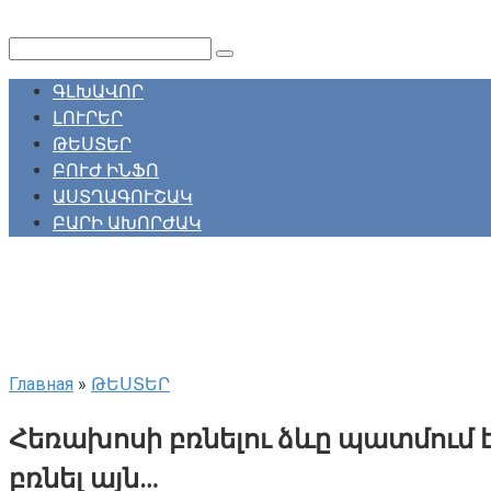
Перейти
к
Поиск:
контенту
ԳԼԽԱՎՈՐ
ԼՈՒՐԵՐ
ԹԵՍՏԵՐ
ԲՈՒԺ ԻՆՖՈ
ԱՍՏՂԱԳՈՒՇԱԿ
ԲԱՐԻ ԱԽՈՐԺԱԿ
Главная
»
ԹԵՍՏԵՐ
Հեռախոսի բռնելու ձևը պատմում է,
բռնել այն…