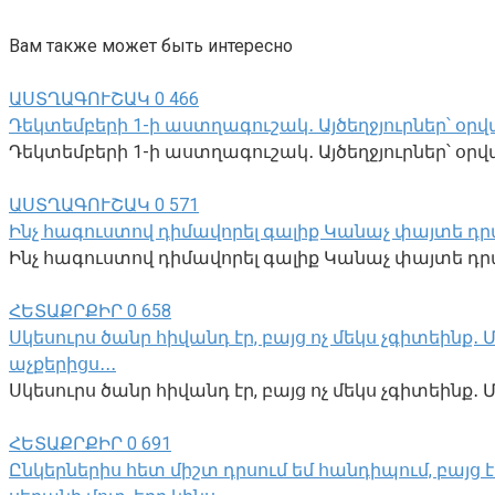
Вам также может быть интересно
ԱՍՏՂԱԳՈՒՇԱԿ
0
466
Դեկտեմբերի 1-ի աստղագուշակ․ Այծեղջյուրներ՝ օրվա
Դեկտեմբերի 1-ի աստղագուշակ․ Այծեղջյուրներ՝ օրվա 
ԱՍՏՂԱԳՈՒՇԱԿ
0
571
Ինչ հագուստով դիմավորել գալիք Կանաչ փայտե դր
Ինչ հագուստով դիմավորել գալիք Կանաչ փայտե դրա
ՀԵՏԱՔՐՔԻՐ
0
658
Սկեսուրս ծանր հիվանդ էր, բայց ոչ մեկս չգիտեինք
աչքերիցս․․․
Սկեսուրս ծանր հիվանդ էր, բայց ոչ մեկս չգիտեին
ՀԵՏԱՔՐՔԻՐ
0
691
Ընկերներիս հետ միշտ դրսում եմ հանդիպում, բայց է