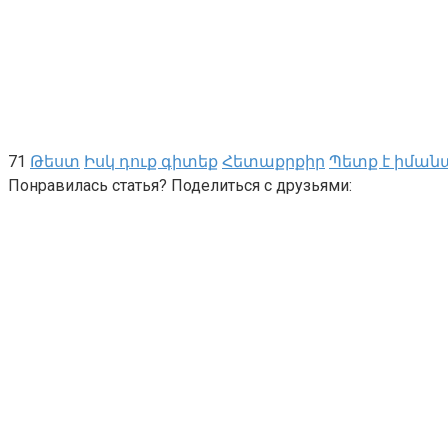
71
Թեստ
Իսկ դուք գիտեք
Հետաքրքիր
Պետք է իման
Понравилась статья? Поделиться с друзьями: