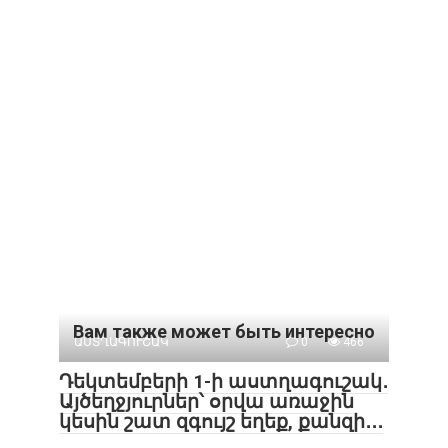
Вам также может быть интересно
ԱՍՏՂԱԳՈՒՇԱԿ
0
466
Դեկտեմբերի 1-ի աստղագուշակ․
Այծեղջյուրներ՝ օրվա առաջին
կեսին շատ զգույշ եղեք, քանզի․․․