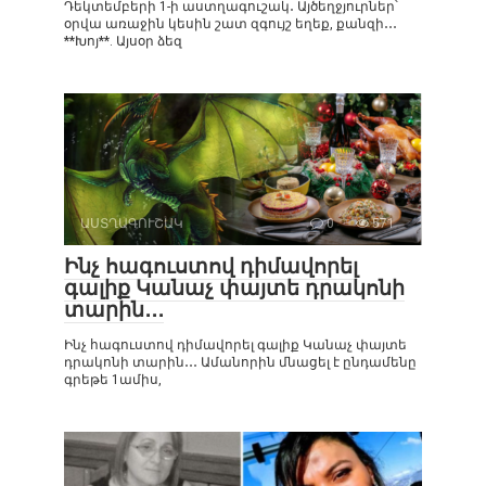
Դեկտեմբերի 1-ի աստղագուշակ․ Այծեղջյուրներ՝
օրվա առաջին կեսին շատ զգույշ եղեք, քանզի․․․
**Խոյ**. Այսօր ձեզ
ԱՍՏՂԱԳՈՒՇԱԿ
0
571
Ինչ հագուստով դիմավորել
գալիք Կանաչ փայտե դրակոնի
տարին․․․
Ինչ հագուստով դիմավորել գալիք Կանաչ փայտե
դրակոնի տարին․․․ Ամանորին մնացել է ընդամենը
գրեթե 1ամիս,