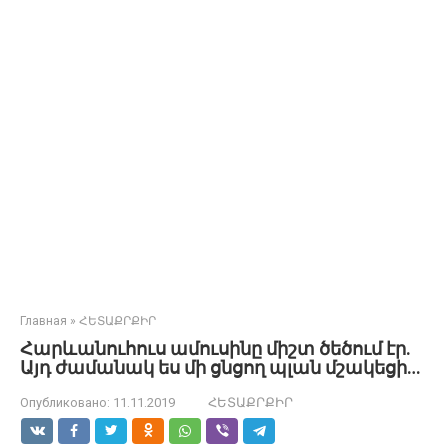
Главная
»
ՀԵՏԱՔՐՔԻՐ
Հարևանուհուս ամուսինը միշտ ծեծում էր.
Այդ ժամանակ ես մի ցնցող պլան մշակեցի…
Опубликовано:
11.11.2019
ՀԵՏԱՔՐՔԻՐ