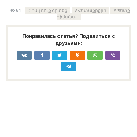
64
Իսկ դուք գիտեք
Հետաքրքիր
Պետք
է իմանալ
Понравилась статья? Поделиться с
друзьями: