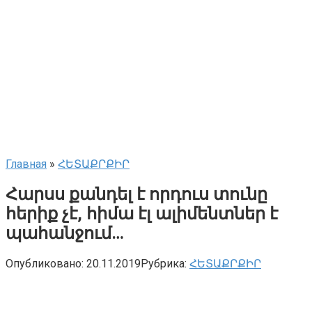
Главная
»
ՀԵՏԱՔՐՔԻՐ
Հարսս քանդել է որդուս տունը
հերիք չէ, հիմա էլ ալիմենտներ է
պահանջում…
Опубликовано:
20.11.2019
Рубрика:
ՀԵՏԱՔՐՔԻՐ