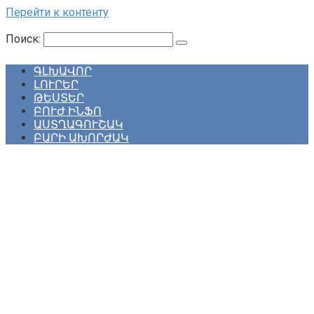
Перейти к контенту
Поиск:
ԳԼԽԱՎՈՐ
ԼՈՒՐԵՐ
ԹԵՍՏԵՐ
ԲՈՒԺ ԻՆՖՈ
ԱՍՏՂԱԳՈՒՇԱԿ
ԲԱՐԻ ԱԽՈՐԺԱԿ