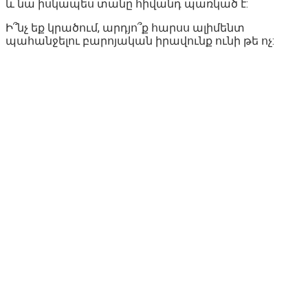
և նա իսկապես տանը հիվանդ պառկած է:
Ի՞նչ եք կրածում, արդյո՞ք հարսս ալիմենտ
պահանջելու բարոյական իրավունք ունի թե ոչ: