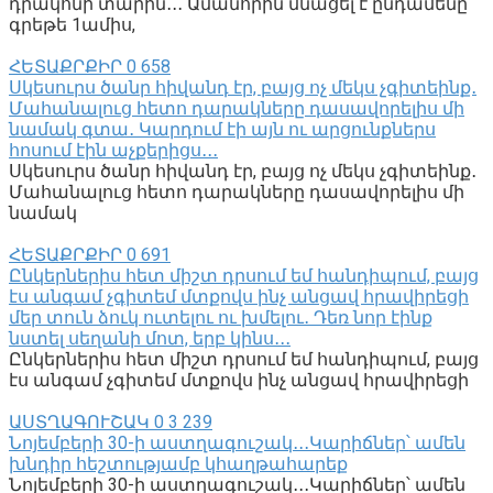
դրակոնի տարին․․․ Ամանորին մնացել է ընդամենը
գրեթե 1ամիս,
ՀԵՏԱՔՐՔԻՐ
0
658
Սկեսուրս ծանր հիվանդ էր, բայց ոչ մեկս չգիտեինք․
Մահանալուց հետո դարակները դասավորելիս մի
նամակ գտա․ Կարդում էի այն ու արցունքներս
հոսում էին աչքերիցս․․․
Սկեսուրս ծանր հիվանդ էր, բայց ոչ մեկս չգիտեինք․
Մահանալուց հետո դարակները դասավորելիս մի
նամակ
ՀԵՏԱՔՐՔԻՐ
0
691
Ընկերներիս հետ միշտ դրսում եմ հանդիպում, բայց
էս անգամ չգիտեմ մտքովս ինչ անցավ հրավիրեցի
մեր տուն ձուկ ուտելու ու խմելու․ Դեռ նոր էինք
նստել սեղանի մոտ, երբ կինս․․․
Ընկերներիս հետ միշտ դրսում եմ հանդիպում, բայց
էս անգամ չգիտեմ մտքովս ինչ անցավ հրավիրեցի
ԱՍՏՂԱԳՈՒՇԱԿ
0
3 239
Նոյեմբերի 30-ի աստղագուշակ․․․Կարիճներ՝ ամեն
խնդիր հեշտությամբ կհաղթահարեք
Նոյեմբերի 30-ի աստղագուշակ․․․Կարիճներ՝ ամեն