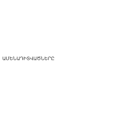
ԱՄԵՆԱԴԻՏՎԱԾՆԵՐԸ