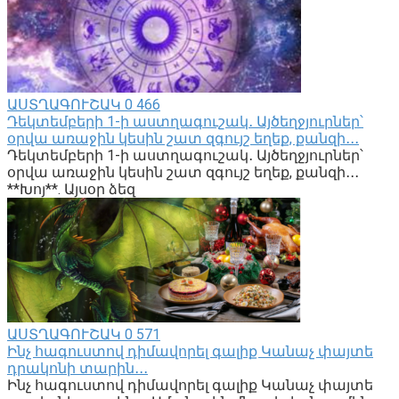
ԱՍՏՂԱԳՈՒՇԱԿ
0
466
Դեկտեմբերի 1-ի աստղագուշակ․ Այծեղջյուրներ՝
օրվա առաջին կեսին շատ զգույշ եղեք, քանզի․․․
Դեկտեմբերի 1-ի աստղագուշակ․ Այծեղջյուրներ՝
օրվա առաջին կեսին շատ զգույշ եղեք, քանզի․․․
**Խոյ**. Այսօր ձեզ
ԱՍՏՂԱԳՈՒՇԱԿ
0
571
Ինչ հագուստով դիմավորել գալիք Կանաչ փայտե
դրակոնի տարին․․․
Ինչ հագուստով դիմավորել գալիք Կանաչ փայտե