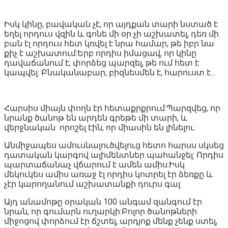
Իսկ կինը, բավական չէ, որ այդքան տարի նստած է
եղել որդուս վզին և գոնե մի օր չի աշխատել, դեռ մի
բան էլ որդուս հետ կռվել է նրա համար, թե իբր նա
քիչ է աշխատում:Երբ որդիս իմացավ, որ կինը
դավաճանում է, փորձեց պարզել, թե ում հետ է
կապվել: Բնականաբար, բիզնեսմեն է, հարուստ է…
Հարսիս միայն փողն էր հետաքրքրում:Պարզվեց, որ
նրանք ծանոթ են արդեն գրեթե մի տարի, և
վերջնական որոշել էին, որ միասին են լինելու:
Անմիջապես ամուսնալուծվելուց հետո հարսս սկսեց
դատական կարգով ալիմենտներ պահանջել: Որդիս
պարտաճանաչ վճարում է ամեն ամիս:Իսկ
մեկուկես ամիս առաջ էլ որդիս կոտրել էր ձեռքը և
չէր կարողանում աշխատանքի դուրս գալ:
Այդ անամոթը օրական 100 անգամ զանգում էր
նրան, որ գումարն ուղարկի:Բոլոր ծանոթների
միջոցով փորձում էր ճշտել, արդյոք մենք չենք ստել,