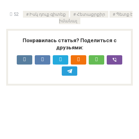
52
Իսկ դուք գիտեք
Հետաքրքիր
Պետք է
իմանալ
Понравилась статья? Поделиться с
друзьями: