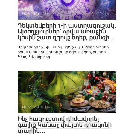
ԱՍՏՂԱԳՈՒՇԱԿ
0
466
Դեկտեմբերի 1-ի աստղագուշակ․
Այծեղջյուրներ՝ օրվա առաջին
կեսին շատ զգույշ եղեք, քանզի․․․
Դեկտեմբերի 1-ի աստղագուշակ․ Այծեղջյուրներ՝
օրվա առաջին կեսին շատ զգույշ եղեք, քանզի․․․
**Խոյ**. Այսօր ձեզ
ԱՍՏՂԱԳՈՒՇԱԿ
0
571
Ինչ հագուստով դիմավորել
գալիք Կանաչ փայտե դրակոնի
տարին․․․