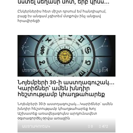
նստել սեղանի մոտ, երբ կինս․․․
Ընկերներիս հետ միշտ դրսում եմ հանդիպում,
բայց էս անգամ չգիտեմ մտքովս ինչ անցավ
հրավիրեցի
ԱՍՏՂԱԳՈՒՇԱԿ
0
3 239
Նոյեմբերի 30-ի աստղագուշակ․․․
Կարիճներ՝ ամեն խնդիր
հեշտությամբ կհաղթահարեք
Նոյեմբերի 30-ի աստղագուշակ․․․Կարիճներ՝ ամեն
խնդիր հեշտությամբ կհաղթահարեք Խոյ:
Աշխատեք առավելագույնս արդյունավետ
օգտագործել օրվա առաջին
ԱՍՏՂԱԳՈՒՇԱԿ
0
472