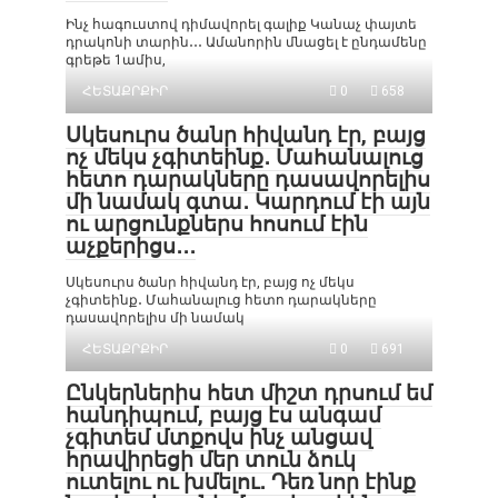
Ինչ հագուստով դիմավորել գալիք Կանաչ փայտե
դրակոնի տարին․․․ Ամանորին մնացել է ընդամենը
գրեթե 1ամիս,
ՀԵՏԱՔՐՔԻՐ
0
658
Սկեսուրս ծանր հիվանդ էր, բայց
ոչ մեկս չգիտեինք․ Մահանալուց
հետո դարակները դասավորելիս
մի նամակ գտա․ Կարդում էի այն
ու արցունքներս հոսում էին
աչքերիցս․․․
Սկեսուրս ծանր հիվանդ էր, բայց ոչ մեկս
չգիտեինք․ Մահանալուց հետո դարակները
դասավորելիս մի նամակ
ՀԵՏԱՔՐՔԻՐ
0
691
Ընկերներիս հետ միշտ դրսում եմ
հանդիպում, բայց էս անգամ
չգիտեմ մտքովս ինչ անցավ
հրավիրեցի մեր տուն ձուկ
ուտելու ու խմելու․ Դեռ նոր էինք