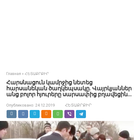
Главная
»
ՀԵՏԱՔՐՔԻՐ
Հարսնացուն կամրջից նետեց
հարսանեկան ծաղկեպսակը. Վայրկյաններ
անց բոլոր հյուրերը սարսափից բղավեցին…
Опубликовано:
24.12.2019
ՀԵՏԱՔՐՔԻՐ