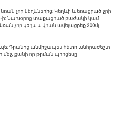
նռան չոր կեղևներից: Կեղևի և եռացրած ջրի
:20-ի: Նախօրոք տաքացրած բաժակի կամ
նռան չոր կեղև և վրան ավելացրեք 200մլ
րոպե: Դրանից անմիջապես հետո անհրաժեշտ
ի մեջ, քանի որ թրման պրոցեսը