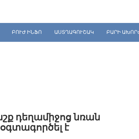
ԲՈՒԺ ԻՆՖՈ
ԱՍՏՂԱԳՈՒՇԱԿ
ԲԱՐԻ ԱԽՈՐ
աշք դեղամիջոց նռան
 օգտագործել է