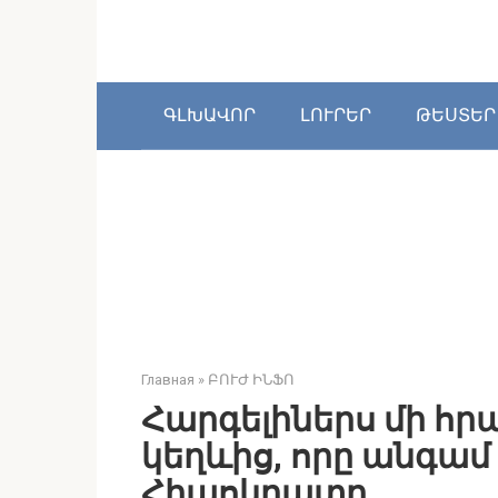
Перейти
к
контенту
ԳԼԽԱՎՈՐ
ԼՈՒՐԵՐ
ԹԵՍՏԵՐ
Главная
»
ԲՈՒԺ ԻՆՖՈ
Հարգելիներս մի հր
կեղևից, որը անգամ
Հիպոկրատը…