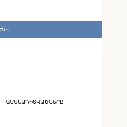
ԺԱԿ
ԱՄԵՆԱԴԻՏՎԱԾՆԵՐԸ