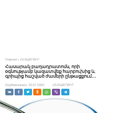
Главная
»
ՀԵՏԱՔՐՔԻՐ
Հասարակ բաղադրատոմս, որի
օգնությամբ կազատվեք հարբուխից և
գրիպից հաշված ժամերի ընթացքում․․․
Опубликовано:
20.01.2020
ՀԵՏԱՔՐՔԻՐ