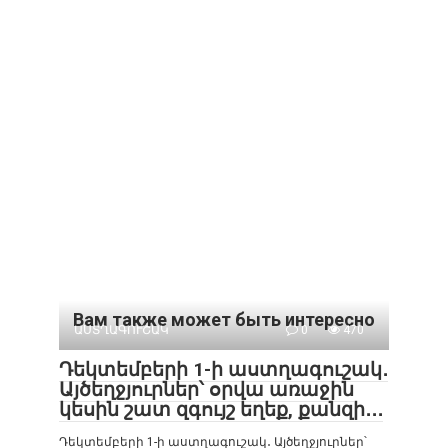
Вам также может быть интересно
ԱՍՏՂԱԳՈՒՇԱԿ
0
470
Դեկտեմբերի 1-ի աստղագուշակ․
Այծեղջյուրներ՝ օրվա առաջին
կեսին շատ զգույշ եղեք, քանզի․․․
Դեկտեմբերի 1-ի աստղագուշակ․ Այծեղջյուրներ՝