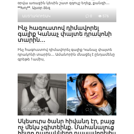
օրվա առաջին կեսին շատ զգույշ եղեք, քանզի․․․
**Խոյ**. Այսօր ձեզ
ԱՍՏՂԱԳՈՒՇԱԿ
0
576
Ինչ հագուստով դիմավորել
գալիք Կանաչ փայտե դրակոնի
տարին․․․
Ինչ հագուստով դիմավորել գալիք Կանաչ փայտե
դրակոնի տարին․․․ Ամանորին մնացել է ընդամենը
գրեթե 1ամիս,
ՀԵՏԱՔՐՔԻՐ
0
662
Սկեսուրս ծանր հիվանդ էր, բայց
ոչ մեկս չգիտեինք․ Մահանալուց
հետո դարակները դասավորելիս