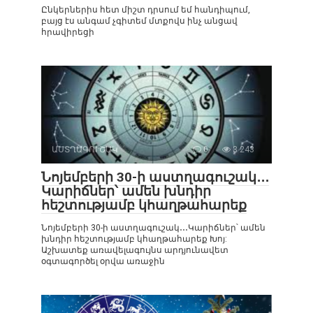
Ընկերներիս հետ միշտ դրսում եմ հանդիպում,
բայց էս անգամ չգիտեմ մտքովս ինչ անցավ
հրավիրեցի
ԱՍՏՂԱԳՈՒՇԱԿ
0
3 243
Նոյեմբերի 30-ի աստղագուշակ․․․
Կարիճներ՝ ամեն խնդիր
հեշտությամբ կհաղթահարեք
Նոյեմբերի 30-ի աստղագուշակ․․․Կարիճներ՝ ամեն
խնդիր հեշտությամբ կհաղթահարեք Խոյ:
Աշխատեք առավելագույնս արդյունավետ
օգտագործել օրվա առաջին