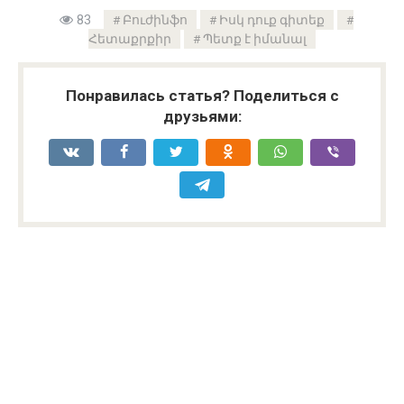
83
Բուժինֆո
Իսկ դուք գիտեք
Հետաքրքիր
Պետք է իմանալ
Понравилась статья? Поделиться с
друзьями: