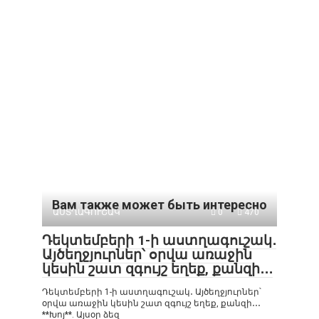
Вам также может быть интересно
ԱՍՏՂԱԳՈՒՇԱԿ
0
470
Դեկտեմբերի 1-ի աստղագուշակ․
Այծեղջյուրներ՝ օրվա առաջին
կեսին շատ զգույշ եղեք, քանզի․․․
Դեկտեմբերի 1-ի աստղագուշակ․ Այծեղջյուրներ՝
օրվա առաջին կեսին շատ զգույշ եղեք, քանզի․․․
**Խոյ**. Այսօր ձեզ