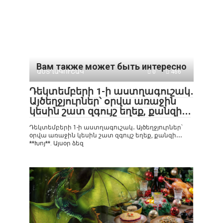
Вам также может быть интересно
ԱՍՏՂԱԳՈՒՇԱԿ
0
466
Դեկտեմբերի 1-ի աստղագուշակ․
Այծեղջյուրներ՝ օրվա առաջին
կեսին շատ զգույշ եղեք, քանզի․․․
Դեկտեմբերի 1-ի աստղագուշակ․ Այծեղջյուրներ՝
օրվա առաջին կեսին շատ զգույշ եղեք, քանզի․․․
**Խոյ**. Այսօր ձեզ