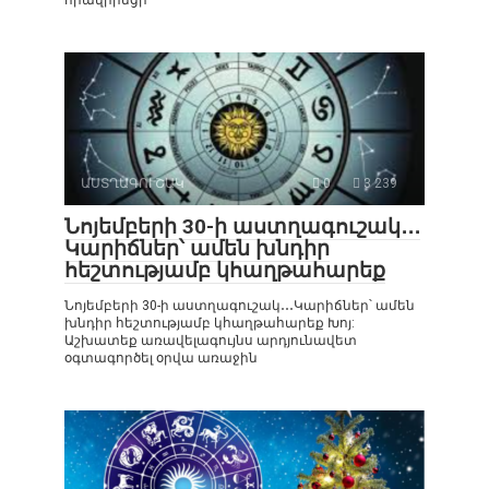
ԱՍՏՂԱԳՈՒՇԱԿ
0
3 239
Նոյեմբերի 30-ի աստղագուշակ․․․
Կարիճներ՝ ամեն խնդիր
հեշտությամբ կհաղթահարեք
Նոյեմբերի 30-ի աստղագուշակ․․․Կարիճներ՝ ամեն
խնդիր հեշտությամբ կհաղթահարեք Խոյ:
Աշխատեք առավելագույնս արդյունավետ
օգտագործել օրվա առաջին