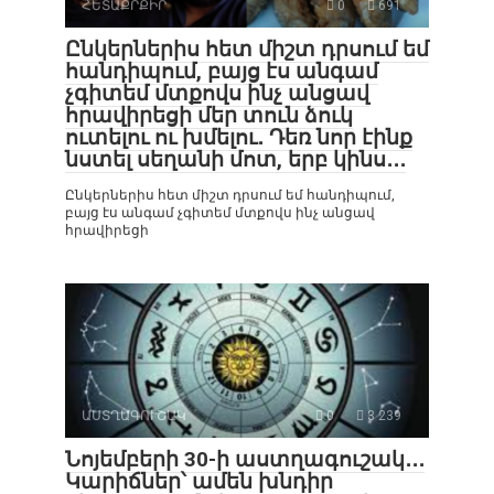
ՀԵՏԱՔՐՔԻՐ
0
691
Ընկերներիս հետ միշտ դրսում եմ
հանդիպում, բայց էս անգամ
չգիտեմ մտքովս ինչ անցավ
հրավիրեցի մեր տուն ձուկ
ուտելու ու խմելու․ Դեռ նոր էինք
նստել սեղանի մոտ, երբ կինս․․․
Ընկերներիս հետ միշտ դրսում եմ հանդիպում,
բայց էս անգամ չգիտեմ մտքովս ինչ անցավ
հրավիրեցի
ԱՍՏՂԱԳՈՒՇԱԿ
0
3 239
Նոյեմբերի 30-ի աստղագուշակ․․․
Կարիճներ՝ ամեն խնդիր