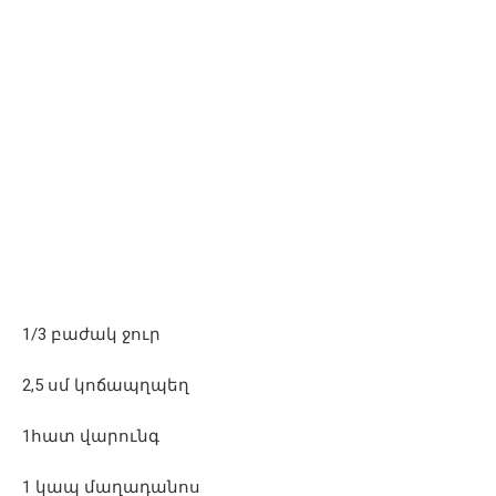
1/3 բաժակ ջուր
2,5 սմ կոճապղպեղ
1հատ վարունգ
1 կապ մաղադանոս