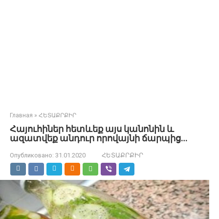
Главная
»
ՀԵՏԱՔՐՔԻՐ
Հայուհիներ հետևեք այս կանոնին և
ազատվեք անդուր որովայնի ճարպից…
Опубликовано:
31.01.2020
ՀԵՏԱՔՐՔԻՐ