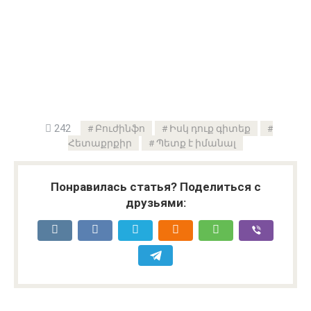
242
Բուժինֆո
Իսկ դուք գիտեք
Հետաքրքիր
Պետք է իմանալ
Понравилась статья? Поделиться с
друзьями: