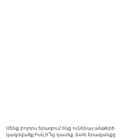
Մենք բոլորս երազում ենք ունենալ անթերի
կազմվածք:Իսկ ի՞նչ կասեք ,ետե երազանքը