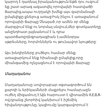
կարող է դառնալ իրականություն:Եթե դու ուզում
եք շատ արագ ազատվել որովայնի հատվածի
ճարպից,ապա ուղղակի խմեք այս զարմանալի
ըմպելիքը քնելուց առաջ:Իսկ ինչու է առաջանում
որովայնի ճարպը:Չնայած ,որ ամեն օր մենք
մարզվում ենք ու նորմալ սնվում,մեր գոտկատեղը
անընդհատ լայնանում է և դրա
պատճառըդեգրադացիան է,ամենօրյա
սթրեսները, հորմոններն ու թունավոր նյութերը:
Այս խնդիրները լուծելու համար մենք
առաջարկում ենք հիանալի ըմպելիք,որը
միանգամից ոչնչացնում է որովայնի ճարպը:
Մաղադանոս
Մաղադանոսը սովորաբար օգտագործում են
լյարդի և երիկամների մաքրելու համար,աըն
ուժեղ միզամուղ է:Այն հարուստ է վիտամին K,E,B,A-
ով,դրանց շնորհիվ կանխում է իշեմիկ
հիվանդությունը, կալիումը կարգավորում է