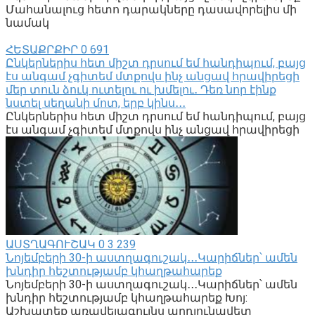
Մահանալուց հետո դարակները դասավորելիս մի
նամակ
ՀԵՏԱՔՐՔԻՐ
0
691
Ընկերներիս հետ միշտ դրսում եմ հանդիպում, բայց
էս անգամ չգիտեմ մտքովս ինչ անցավ հրավիրեցի
մեր տուն ձուկ ուտելու ու խմելու․ Դեռ նոր էինք
նստել սեղանի մոտ, երբ կինս․․․
Ընկերներիս հետ միշտ դրսում եմ հանդիպում, բայց
էս անգամ չգիտեմ մտքովս ինչ անցավ հրավիրեցի
ԱՍՏՂԱԳՈՒՇԱԿ
0
3 239
Նոյեմբերի 30-ի աստղագուշակ․․․Կարիճներ՝ ամեն
խնդիր հեշտությամբ կհաղթահարեք
Նոյեմբերի 30-ի աստղագուշակ․․․Կարիճներ՝ ամեն
խնդիր հեշտությամբ կհաղթահարեք Խոյ:
Աշխատեք առավելագույնս արդյունավետ