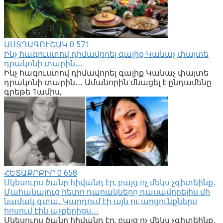
ԱՍՏՂԱԳՈՒՇԱԿ
0
571
Ինչ հագուստով դիմավորել գալիք Կանաչ փայտե
դրակոնի տարին․․․
Ինչ հագուստով դիմավորել գալիք Կանաչ փայտե
դրակոնի տարին․․․ Ամանորին մնացել է ընդամենը
գրեթե 1ամիս,
ՀԵՏԱՔՐՔԻՐ
0
658
Սկեսուրս ծանր հիվանդ էր, բայց ոչ մեկս չգիտեինք․
Մահանալուց հետո դարակները դասավորելիս մի
նամակ գտա․ Կարդում էի այն ու արցունքներս
հոսում էին աչքերիցս․․․
Սկեսուրս ծանր հիվանդ էր, բայց ոչ մեկս չգիտեինք․