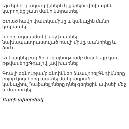
Այս երկու բաղադրիչներն էլ քերելու փոխարեն
կարող եք շատ մանր կտրատել:
Եփած հավի փափկամիսը և կանաչին մանր
կտրատել:
Խորը աղցանմանի մեջ խառնել
նախապատրաստված հավի միսը, պանրիկը և
ձուն:
Ավելացնել բարձր յուղայնությամբ մայոնեզը կամ
թթվասերը:Գդալով լավ խառնել:
Գդալի օգնությամբ գնդիկներ ձևավորել:Գնդիկները
բոլոր կողմերից պատել մանրացրած
կանաչիով:Ռաֆաելլոները դնել գեղեցիկ ափսեի մեջ
և մատուցել:
Բարի ախորժակ: