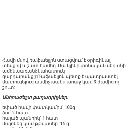
Հավի մսով ռաֆաելլոն ստացվում է օրիգինալ
տեսքով և շատ համեղ: Սա կլինի տոնական սեղանի
ամենաառանձնահատուկ
զարդարանքը:Ռաֆաելլոն պետք է պատրաստել
մատուցելուց անմիջապես առաջ կամ 3 ժամից ոչ
շուտ:
Անհրաժեշտ բաղադրիչներ.
եփած հավի փափկամիս՝ 100գ
ձու՝ 2 հատ
հալած պանրիկ՝ 1 հատ
մայոնեզ կամ թթվասեր՝ 1ճ.գ.