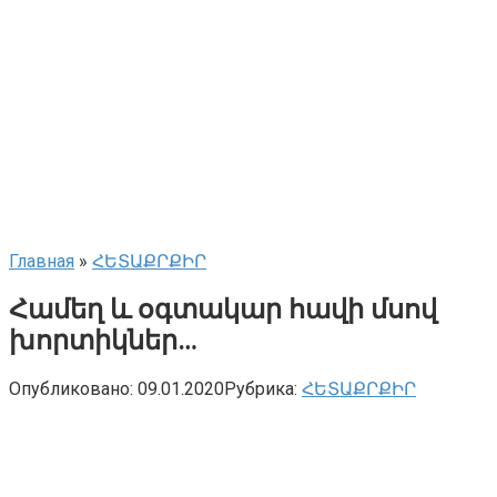
Главная
»
ՀԵՏԱՔՐՔԻՐ
Համեղ և օգտակար հավի մսով
խորտիկներ…
Опубликовано:
09.01.2020
Рубрика:
ՀԵՏԱՔՐՔԻՐ