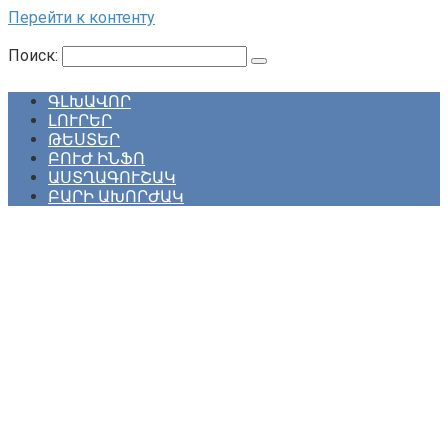
Перейти к контенту
Поиск:
ԳԼԽԱՎՈՐ
ԼՈՒՐԵՐ
ԹԵՍՏԵՐ
ԲՈՒԺ ԻՆՖՈ
ԱՍՏՂԱԳՈՒՇԱԿ
ԲԱՐԻ ԱԽՈՐԺԱԿ