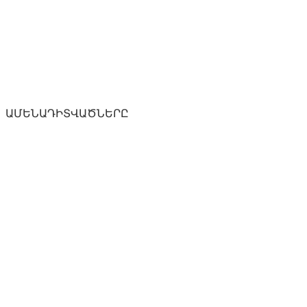
ԱՄԵՆԱԴԻՏՎԱԾՆԵՐԸ