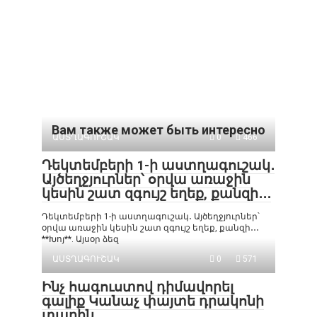
Вам также может быть интересно
ԱՍՏՂԱԳՈՒՇԱԿ
0
466
Դեկտեմբերի 1-ի աստղագուշակ․
Այծեղջյուրներ՝ օրվա առաջին
կեսին շատ զգույշ եղեք, քանզի․․․
Դեկտեմբերի 1-ի աստղագուշակ․ Այծեղջյուրներ՝
օրվա առաջին կեսին շատ զգույշ եղեք, քանզի․․․
**Խոյ**. Այսօր ձեզ
ԱՍՏՂԱԳՈՒՇԱԿ
0
571
Ինչ հագուստով դիմավորել
գալիք Կանաչ փայտե դրակոնի
տարին․․․