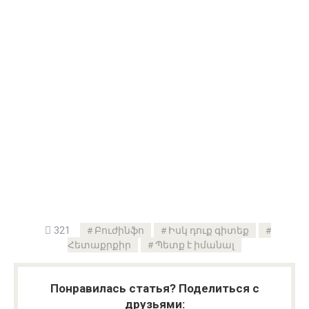
321
Բուժինֆո
Իսկ դուք գիտեք
Հետաքրքիր
Պետք է իմանալ
Понравилась статья? Поделиться с
друзьями: