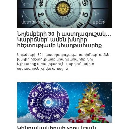
ԱՍՏՂԱԳՈՒՇԱԿ
0
3 239
Նոյեմբերի 30-ի աստղագուշակ․․․
Կարիճներ՝ ամեն խնդիր
հեշտությամբ կհաղթահարեք
Նոյեմբերի 30-ի աստղագուշակ․․․Կարիճներ՝ ամեն
խնդիր հեշտությամբ կհաղթահարեք Խոյ:
Աշխատեք առավելագույնս արդյունավետ
օգտագործել օրվա առաջին
ԱՍՏՂԱԳՈՒՇԱԿ
0
472
Կենդանակերպի չորս նշան,