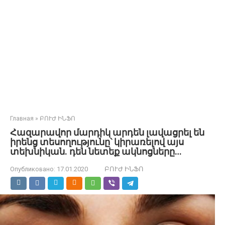
Главная
»
ԲՈՒԺ ԻՆՖՈ
Հազարավոր մարդիկ արդեն լավացրել են
իրենց տեսողությունը՝ կիրառելով այս
տեխնիկան. դեն նետեք ակնոցները…
Опубликовано:
17.01.2020
ԲՈՒԺ ԻՆՖՈ