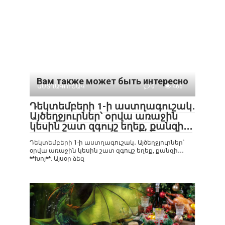
Вам также может быть интересно
ԱՍՏՂԱԳՈՒՇԱԿ
0
466
Դեկտեմբերի 1-ի աստղագուշակ․
Այծեղջյուրներ՝ օրվա առաջին
կեսին շատ զգույշ եղեք, քանզի․․․
Դեկտեմբերի 1-ի աստղագուշակ․ Այծեղջյուրներ՝
օրվա առաջին կեսին շատ զգույշ եղեք, քանզի․․․
**Խոյ**. Այսօր ձեզ