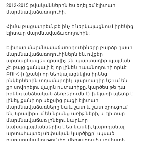
2012-2015 թվականներին ես եղել եմ էլիտար
մարմնավաճառողուհի:
Հիմա բացատրեմ, թե ինչ է ներկայացնում իրենից
էլիտար մարմնավաճառողուհին:
Էլիտար մարմնավաճառողուհիները բարձր դասի
մարմնավաճառողուհիներն են, ովքեր
արտաքնապես գրավիչ են, պարտադիր պայման
չէ, բայց ցանկալի է, որ լինեն ուսանողուհի որևէ
ԲՈՒՀ-ի (քանի որ ներկայացնելիս իրենց
ընկերներին տղամարդիկ պարտադիր նշում են
քո սովորելու վայրն ու տարիքը, կարծես թե դա
իրենց անձնական ձեռբերումն է), խելացի պետք է
լինել, քանի որ սեքսից բացի էլիտար
մարմնավաճառները նաև շատ և շատ զրուցում
են, հրավիրում են նրանց առիթների, և էլիտար
մարմնավաճառ լինելու կարևոր
նախապայմաններից է ես կասեի, կարողանալ
արտահայտել սեփական կարծիքը` սկսած
քաղաքականությունից, վերջացրած արվեստի