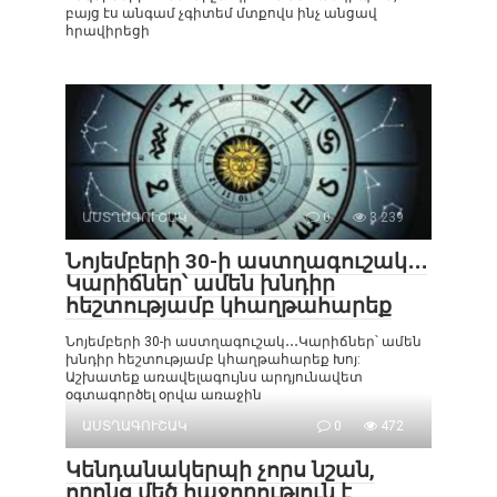
բայց էս անգամ չգիտեմ մտքովս ինչ անցավ
հրավիրեցի
ԱՍՏՂԱԳՈՒՇԱԿ
0
3 239
Նոյեմբերի 30-ի աստղագուշակ․․․
Կարիճներ՝ ամեն խնդիր
հեշտությամբ կհաղթահարեք
Նոյեմբերի 30-ի աստղագուշակ․․․Կարիճներ՝ ամեն
խնդիր հեշտությամբ կհաղթահարեք Խոյ:
Աշխատեք առավելագույնս արդյունավետ
օգտագործել օրվա առաջին
ԱՍՏՂԱԳՈՒՇԱԿ
0
472
Կենդանակերպի չորս նշան,
որոնց մեծ հաջողություն է