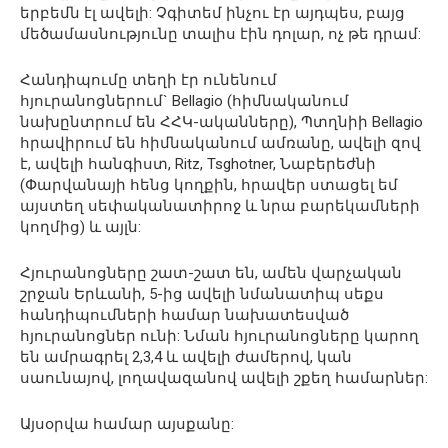
երբեմն էլ ավելի: Չգիտեմ ինչու էր այդպես, բայց
մեծամասնությունը տալիս էին դոլար, ոչ թե դրամ:
Հանդիպումը տեղի էր ունենում
հյուրանոցներում` Bellagio (հիմնականում
նախընտրում են ՀՀԿ-ականները), Պտղնիի Bellagio
հրավիրում են հիմնականում ամռանը, ավելի զով
է, ավելի հանգիստ, Ritz, Tsghotner, Նաբերեժնի
(Փարվանայի հենց կողքին, հրավեր ստացել եմ
այստեղ սեփականատիրոջ և նրա բարեկամների
կողմից) և այլն:
Հյուրանոցները շատ-շատ են, ամեն վարչական
շրջան Երևանի, 5-ից ավելի նմանատիպ սեքս
հանդիպումների համար նախատեսված
հյուրանոցներ ունի: Նման հյուրանոցները կարող
են ամրագրել 2,3,4 և ավելի ժամերով, կան
սաունայով, լողավազանով ավելի շքեղ համարներ:
Այսօրվա համար այսքանը: