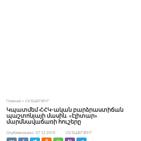
Главная
»
ՀԵՏԱՔՐՔԻՐ
Կպատմեմ ՀՀԿ-ական բարձրաստիճան
պաշտոնյայի մասին. «էլիտար»
մարմնավաճառի հուշերը
Опубликовано:
07.12.2019
ՀԵՏԱՔՐՔԻՐ