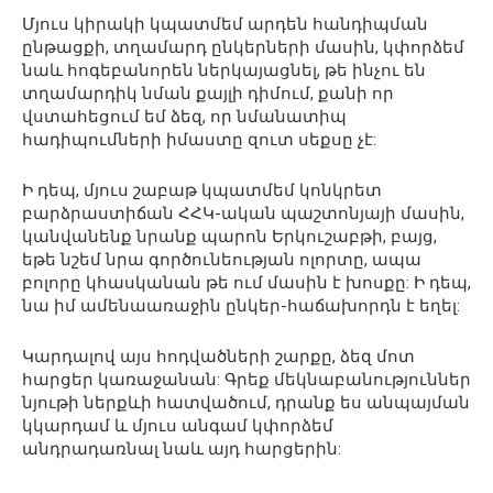
Մյուս կիրակի կպատմեմ արդեն հանդիպման
ընթացքի, տղամարդ ընկերների մասին, կփորձեմ
նաև հոգեբանորեն ներկայացնել, թե ինչու են
տղամարդիկ նման քայլի դիմում, քանի որ
վստահեցում եմ ձեզ, որ նմանատիպ
հադիպումների իմաստը զուտ սեքսը չէ:
Ի դեպ, մյուս շաբաթ կպատմեմ կոնկրետ
բարձրաստիճան ՀՀԿ-ական պաշտոնյայի մասին,
կանվանենք նրանք պարոն Երկուշաբթի, բայց,
եթե նշեմ նրա գործունեության ոլորտը, ապա
բոլորը կհասկանան թե ում մասին է խոսքը: Ի դեպ,
նա իմ ամենաառաջին ընկեր-հաճախորդն է եղել:
Կարդալով այս հոդվածների շարքը, ձեզ մոտ
հարցեր կառաջանան: Գրեք մեկնաբանություններ
նյութի ներքևի հատվածում, դրանք ես անպայման
կկարդամ և մյուս անգամ կփորձեմ
անդրադառնալ նաև այդ հարցերին: