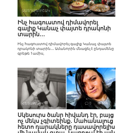
ԱՍՏՂԱԳՈՒՇԱԿ
0
571
Ինչ հագուստով դիմավորել
գալիք Կանաչ փայտե դրակոնի
տարին․․․
Ինչ հագուստով դիմավորել գալիք Կանաչ փայտե
դրակոնի տարին․․․ Ամանորին մնացել է ընդամենը
գրեթե 1ամիս,
ՀԵՏԱՔՐՔԻՐ
0
658
Սկեսուրս ծանր հիվանդ էր, բայց
ոչ մեկս չգիտեինք․ Մահանալուց
հետո դարակները դասավորելիս
մի նամակ գտա․ Կարդում էի այն