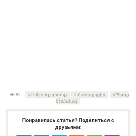
82
Իսկ դուք գիտեք
Հետաքրքիր
Պետք
է իմանալ
Понравилась статья? Поделиться с
друзьями: