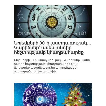
ԱՍՏՂԱԳՈՒՇԱԿ
0
3 239
Նոյեմբերի 30-ի աստղագուշակ․․․
Կարիճներ՝ ամեն խնդիր
հեշտությամբ կհաղթահարեք
Նոյեմբերի 30-ի աստղագուշակ․․․Կարիճներ՝ ամեն
խնդիր հեշտությամբ կհաղթահարեք Խոյ:
Աշխատեք առավելագույնս արդյունավետ
օգտագործել օրվա առաջին