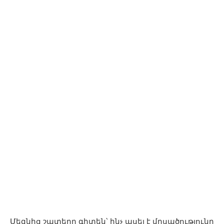
Մեզնից շատերը գիտեն՝ ինչ ասել է մրսածությունը