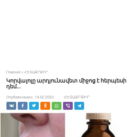
Главная
»
ՀԵՏԱՔՐՔԻՐ
Կորվալոլը արդյունավետ միջոց է հերպեսի
դեմ…
Опубликовано:
14.02.2020
ՀԵՏԱՔՐՔԻՐ