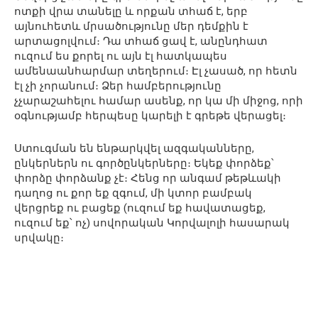
ոտքի վրա տանելը և որքան տհաճ է, երբ
այնուհետև մրսածությունը մեր դեմքին է
արտացոլվում։ Դա տհաճ ցավ է, անընդհատ
ուզում ես քորել ու այն էլ հատկապես
ամենաանհարմար տեղերում։ Էլ չասած, որ հետն
էլ չի չորանում։ Ձեր համբերությունը
չչարաշահելու համար ասենք, որ կա մի միջոց, որի
օգնությամբ հերպեսը կարելի է գրեթե վերացել։
Ստուգման են ենթարկվել ազգականները,
ընկերներն ու գործընկերները։ Եկեք փորձեք՝
փորձը փորձանք չէ։ Հենց որ անգամ թեթևակի
դաղոց ու քոր եք զգում, մի կտոր բամբակ
վերցրեք ու բացեք (ուզում եք հավատացեք,
ուզում եք՝ ոչ) սովորական Կորվալոլի հասարակ
սրվակը։