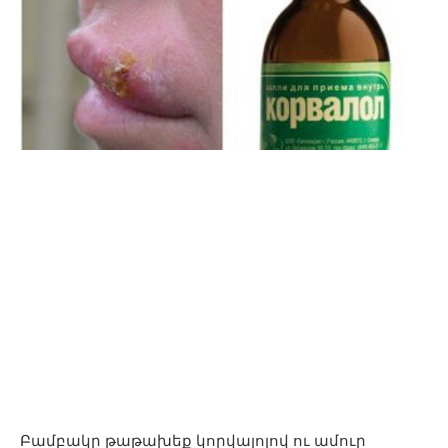
Բամբակը թաթախեք կորվալոլով ու ամուր