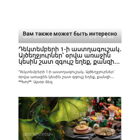
Вам также может быть интересно
ԱՍՏՂԱԳՈՒՇԱԿ
0
466
Դեկտեմբերի 1-ի աստղագուշակ․
Այծեղջյուրներ՝ օրվա առաջին
կեսին շատ զգույշ եղեք, քանզի․․․
Դեկտեմբերի 1-ի աստղագուշակ․ Այծեղջյուրներ՝
օրվա առաջին կեսին շատ զգույշ եղեք, քանզի․․․
**Խոյ**. Այսօր ձեզ
ԱՍՏՂԱԳՈՒՇԱԿ
0
571