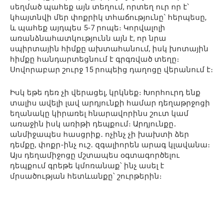
սեղմած պահեք այն տեղում, որտեղ ուր որ է՝
կհայտնվի մեր փոքրիկ տհաճությունը՝ հերպեսը,
և պահեք այդպես 5-7 րոպե։ Կորվալոլի
առանձնահատկությունն այն է, որ նրա
սպիրտային հիմքը ախտահանում, իսկ խոտային
հիմքը հանդարտեցնում է գրգռված տեղը։
Սովորաբար շուրջ 15 րոպեից դաղոցը վերանում է։
Իսկ եթե դեռ չի վերացել, կրկնեք։ Խորհուրդ ենք
տալիս ավելի լավ արդյունքի համար դեղաթրջոցի
եղանակը կիրառել հնարավորինս շուտ կամ
առաջին իսկ առիթի դեպքում։ Արդյունքը․
անմիջապես հասցրիք․ ոչինչ չի խախտի ձեր
դեմքը, փոքր-ինչ ուշ․ զգալիորեն արագ կլավանա։
Այս դեղամիջոցը մշտապես օգտագործելու
դեպքում գրեթե կմոռանաք՝ ինչ ասել է
մրսածության հետևանքը՝ շուրթերին։