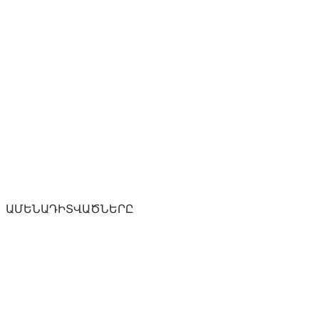
ԱՄԵՆԱԴԻՏՎԱԾՆԵՐԸ