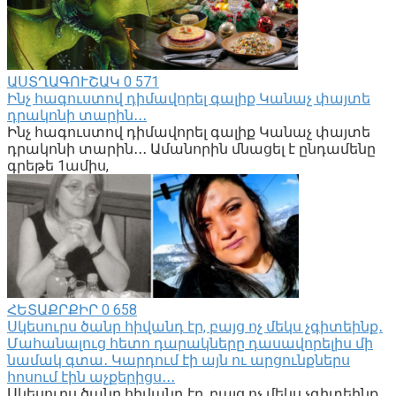
ԱՍՏՂԱԳՈՒՇԱԿ
0
571
Ինչ հագուստով դիմավորել գալիք Կանաչ փայտե
դրակոնի տարին․․․
Ինչ հագուստով դիմավորել գալիք Կանաչ փայտե
դրակոնի տարին․․․ Ամանորին մնացել է ընդամենը
գրեթե 1ամիս,
ՀԵՏԱՔՐՔԻՐ
0
658
Սկեսուրս ծանր հիվանդ էր, բայց ոչ մեկս չգիտեինք․
Մահանալուց հետո դարակները դասավորելիս մի
նամակ գտա․ Կարդում էի այն ու արցունքներս
հոսում էին աչքերիցս․․․
Սկեսուրս ծանր հիվանդ էր, բայց ոչ մեկս չգիտեինք․