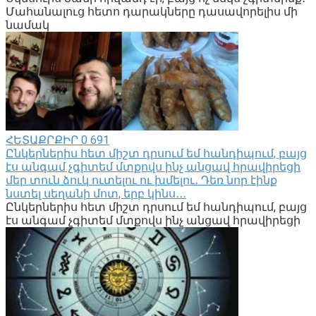
Մահանալուց հետո դարակները դասավորելիս մի
նամակ
ՀԵՏԱՔՐՔԻՐ
0
691
Ընկերներիս հետ միշտ դրսում եմ հանդիպում, բայց
էս անգամ չգիտեմ մտքովս ինչ անցավ հրավիրեցի
մեր տուն ձուկ ուտելու ու խմելու․ Դեռ նոր էինք
նստել սեղանի մոտ, երբ կինս․․․
Ընկերներիս հետ միշտ դրսում եմ հանդիպում, բայց
էս անգամ չգիտեմ մտքովս ինչ անցավ հրավիրեցի