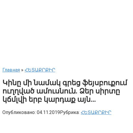
Главная
»
ՀԵՏԱՔՐՔԻՐ
Կինը մի նամակ գրեց ֆեյսբուքում
ուղղված ամուսնուն. Ձեր սիրտը
կճմլվի երբ կարդաք այն…
Опубликовано:
04.11.2019
Рубрика:
ՀԵՏԱՔՐՔԻՐ