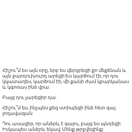
Հիշու՞մ ես այն օրը, երբ ես վերցրեցի քո մեքենան և
այն ջարդուխուրդ արեցի:Ես կարծում էի, որ դու
կկատաղես, կարծում էի, մի քանի ժամ կբարկանաս
և կգոռաս ինձ վրա:
Բայց դու չարեցիր դա:
Հիշու՞մ ես, ինչպես քեզ ստիպեցի ինձ հետ գալ
լողավազան:
Դու ասացիր, որ անձրև է գալու, բայց ես պնդեցի:
Իսկապես անձրև եկավ: Մենք թրջվեցինք: