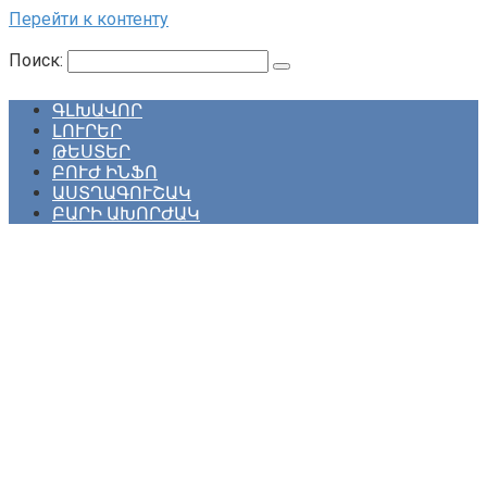
Перейти к контенту
Поиск:
ԳԼԽԱՎՈՐ
ԼՈՒՐԵՐ
ԹԵՍՏԵՐ
ԲՈՒԺ ԻՆՖՈ
ԱՍՏՂԱԳՈՒՇԱԿ
ԲԱՐԻ ԱԽՈՐԺԱԿ