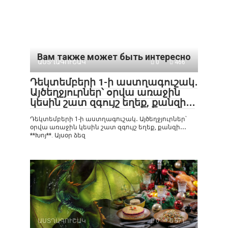
Вам также может быть интересно
ԱՍՏՂԱԳՈՒՇԱԿ
0
466
Դեկտեմբերի 1-ի աստղագուշակ․
Այծեղջյուրներ՝ օրվա առաջին
կեսին շատ զգույշ եղեք, քանզի․․․
Դեկտեմբերի 1-ի աստղագուշակ․ Այծեղջյուրներ՝
օրվա առաջին կեսին շատ զգույշ եղեք, քանզի․․․
**Խոյ**. Այսօր ձեզ
ԱՍՏՂԱԳՈՒՇԱԿ
0
571