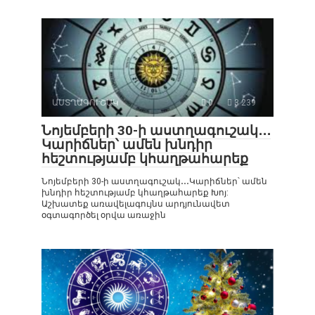
ԱՍՏՂԱԳՈՒՇԱԿ
0
3 239
Նոյեմբերի 30-ի աստղագուշակ․․․
Կարիճներ՝ ամեն խնդիր
հեշտությամբ կհաղթահարեք
Նոյեմբերի 30-ի աստղագուշակ․․․Կարիճներ՝ ամեն
խնդիր հեշտությամբ կհաղթահարեք Խոյ:
Աշխատեք առավելագույնս արդյունավետ
օգտագործել օրվա առաջին