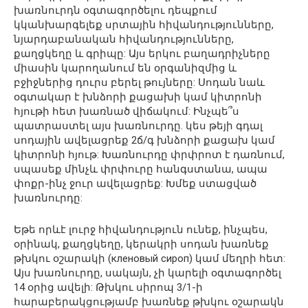
խառնուրդն օգտագործելու դեպքում
կկանխարգելեք սրտային հիվանդությունները,
նյարդաբանական հիվանդությունները,
քաղցկեղը և գրիպը: Այս երկու բաղադրիչները
միասին կարողանում են օրգանիզմից և
բջիջներից դուրս բերել թույները: Սոդան նաև
օգտակար է խնձորի քացախի կամ կիտրոնի
հյութի հետ խառնած վիճակում: Ինչպե՞ս
պատրաստել այս խառնուրդը. կես թեյի գդալ
սոդային ավելացրեք 2ճ/գ խնձորի քացախ կամ
կիտրոնի հյութ: Խառնուրդը փրփրոտ է դառնում,
սպասեք մինչև փրփուրը հանգստանա, ապա
փոքր-ինչ ջուր ավելացրեք: Խմեք ստացված
խառնուրդը:
Եթե որևէ լուրջ հիվանդություն ունեք, ինչպես,
օրինակ, քաղցկեղը, կերակրի սոդան խառնեք
թխկու օշարակի (кленовый сироп) կամ մեղրի հետ:
Այս խառնուրդը, սակայն, չի կարելի օգտագործել
14 օրից ավելի: Թխկու սիրոպ 3/1-ի
հարաբերակցությամբ խառնեք թխկու օշարակն