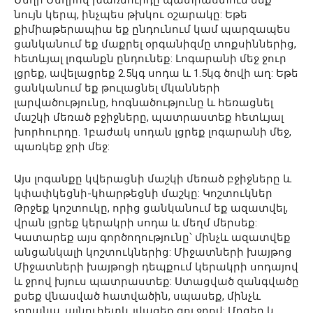
Մեղր Մեղրով խառնուրդը պատրաստում ենք
նույն կերպ, ինչպես թխկու օշարակը: Եթե
քիմիաթերապիա եք ընդունում կամ պարզապես
ցանկանում եք մաքրել օրգանիզմը տոքսիններից,
հետևյալ լոգանքն ընդունեք: Լոգարանի մեջ ջուր
լցրեք, ավելացրեք 2.5կգ սոդա և 1.5կգ ծովի աղ: Եթե
ցանկանում եք թուլացնել մկանների
լարվածությունը, հոգնածությունը և հեռացնել
մաշկի մեռած բջիջները, պատրաստեք հետևյալ
խորհուրդը. 1բաժակ սոդան լցրեք լոգարանի մեջ,
պառկեք ջրի մեջ:
Այս լոգանքը կվերացնի մաշկի մեռած բջիջները և
կփափկեցնի-կհարթեցնի մաշկը: Կոշտուկներ
Թրջեք կոշտուկը, որից ցանկանում եք ազատվել,
վրան լցրեք կերակրի սոդա և մեղմ մերսեք:
Կատարեք այս գործողությունը՝ մինչև ազատվեք
անցանկալի կոշտուկներից: Միջատների խայթոց
Միջատների խայթոցի դեպքում կերակրի սոդայով
և ջրով խյուս պատրաստեք: Ստացված զանգվածը
քսեք վնասված հատվածին, սպասեք, մինչև
չորանա, այնուհետև լվացեք գոլ ջրով: Մրգեր և