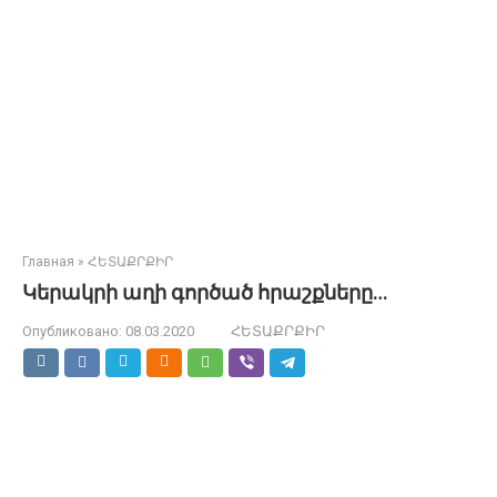
Главная
»
ՀԵՏԱՔՐՔԻՐ
Կերակրի աղի գործած հրաշքները…
Опубликовано:
08.03.2020
ՀԵՏԱՔՐՔԻՐ