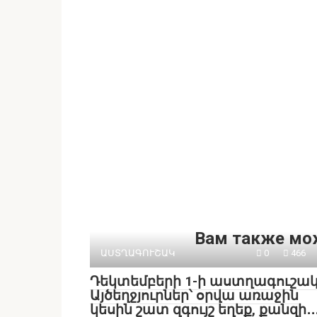
Вам также мо
ԱՍՏՂԱԳՈՒՇԱԿ
0
466
Դեկտեմբերի 1-ի աստղագուշակ
Այծեղջյուրներ՝ օրվա առաջին
կեսին շատ զգույշ եղեք, քանզի․․