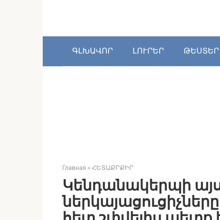
Перейти
к
контенту
ԳԼԽԱՎՈՐ
ԼՈՒՐԵՐ
ԹԵՍՏԵՐ
Главная
»
ՀԵՏԱՔՐՔԻՐ
Կենդանակերպի այս
ներկայացուցիչները 
հետ շփվելիս պետք է