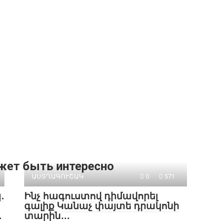
жет быть интересно
ԱՍՏՂԱԳՈՒՇԱԿ
0
571
․
Ինչ հագուստով դիմավորել
գալիք Կանաչ փայտե դրակոնի
․
տարին․․․