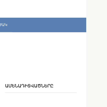
ԺԱԿ
ԱՄԵՆԱԴԻՏՎԱԾՆԵՐԸ