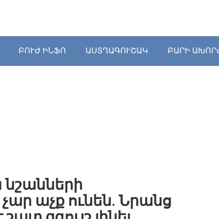
ԲՈՒԺ ԻՆՖՈ
ԱՍՏՂԱԳՈՒՇԱԿ
ԲԱՐԻ ԱԽՈՐ
 նշանների
չար աչք ունեն. Նրանց
 շատ զգույշ լինել…