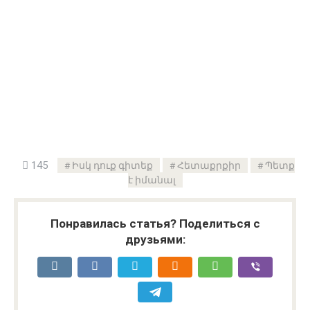
145
Իսկ դուք գիտեք
Հետաքրքիր
Պետք
է իմանալ
Понравилась статья? Поделиться с
друзьями: