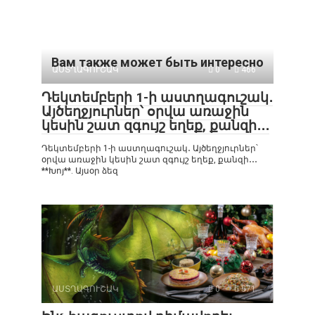
Вам также может быть интересно
ԱՍՏՂԱԳՈՒՇԱԿ
0
466
Դեկտեմբերի 1-ի աստղագուշակ․
Այծեղջյուրներ՝ օրվա առաջին
կեսին շատ զգույշ եղեք, քանզի․․․
Դեկտեմբերի 1-ի աստղագուշակ․ Այծեղջյուրներ՝
օրվա առաջին կեսին շատ զգույշ եղեք, քանզի․․․
**Խոյ**. Այսօր ձեզ
ԱՍՏՂԱԳՈՒՇԱԿ
0
571