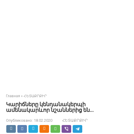
Главная
»
ՀԵՏԱՔՐՔԻՐ
Կարիճները կենդանակերպի
ամենակարևոր նշաններից են…
Опубликовано:
18.02.2020
ՀԵՏԱՔՐՔԻՐ