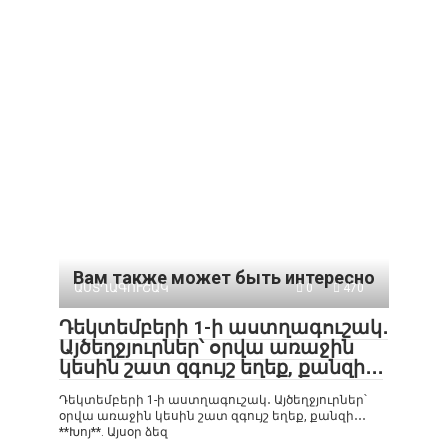
Вам также может быть интересно
ԱՍՏՂԱԳՈՒՇԱԿ
0
470
Դեկտեմբերի 1-ի աստղագուշակ․
Այծեղջյուրներ՝ օրվա առաջին
կեսին շատ զգույշ եղեք, քանզի․․․
Դեկտեմբերի 1-ի աստղագուշակ․ Այծեղջյուրներ՝
օրվա առաջին կեսին շատ զգույշ եղեք, քանզի․․․
**Խոյ**. Այսօր ձեզ