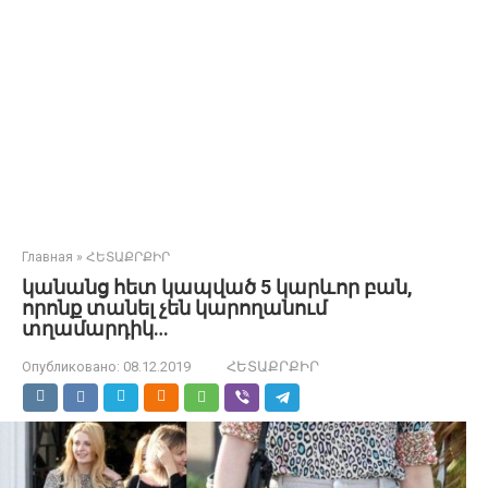
Главная
»
ՀԵՏԱՔՐՔԻՐ
կանանց հետ կապված 5 կարևոր բան,
որոնք տանել չեն կարողանում
տղամարդիկ…
Опубликовано:
08.12.2019
ՀԵՏԱՔՐՔԻՐ