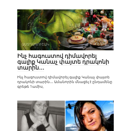
ԱՍՏՂԱԳՈՒՇԱԿ
0
576
Ինչ հագուստով դիմավորել
գալիք Կանաչ փայտե դրակոնի
տարին․․․
Ինչ հագուստով դիմավորել գալիք Կանաչ փայտե
դրակոնի տարին․․․ Ամանորին մնացել է ընդամենը
գրեթե 1ամիս,