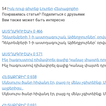
54
Իսկ դուք գիտեք
Լուրեր
Հետաքրքիր
Понравилась статья? Поделиться с друзьями:
Вам также может быть интересно
ԱՍՏՂԱԳՈՒՇԱԿ
0
466
Դեկտեմբերի 1-ի աստղագուշակ․ Այծեղջյուրներ՝ օրվա
Դեկտեմբերի 1-ի աստղագուշակ․ Այծեղջյուրներ՝ օրվա ա
ԱՍՏՂԱԳՈՒՇԱԿ
0
571
Ինչ հագուստով դիմավորել գալիք Կանաչ փայտե դրա
Ինչ հագուստով դիմավորել գալիք Կանաչ փայտե դրա
ՀԵՏԱՔՐՔԻՐ
0
658
Սկեսուրս ծանր հիվանդ էր, բայց ոչ մեկս չգիտեինք
աչքերիցս․․․
Սկեսուրս ծանր հիվանդ էր, բայց ոչ մեկս չգիտեին
ՀԵՏԱՔՐՔԻՐ
0
691