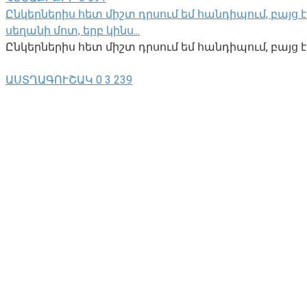
Ընկերներիս հետ միշտ դրսում եմ հանդիպում, բայց է
սեղանի մոտ, երբ կինս․․․
Ընկերներիս հետ միշտ դրսում եմ հանդիպում, բայց
ԱՍՏՂԱԳՈՒՇԱԿ
0
3 239
Նոյեմբերի 30-ի աստղագուշակ․․․Կարիճներ՝ ամեն 
Նոյեմբերի 30-ի աստղագուշակ․․․Կարիճներ՝ ամեն 
առաջին
ԱՍՏՂԱԳՈՒՇԱԿ
0
472
Կենդանակերպի չորս նշան, որոնց մեծ հաջողություն
Կենդանակերպի չորս նշան, որոնց մեծ հաջողությու
ԱՄԵՆԱԴԻՏՎԱԾՆԵՐԸ
© 2026