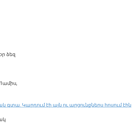
օր ձեզ
1ամիս,
կ գտա․ Կարդում էի այն ու արցունքներս հոսում էին
ակ