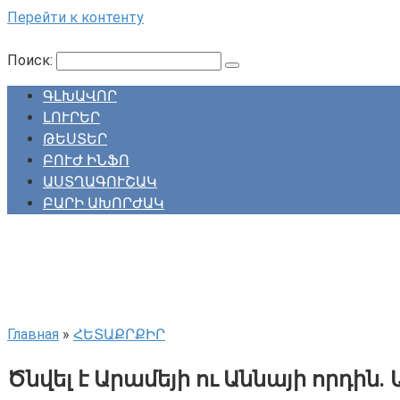
Перейти к контенту
Поиск:
ԳԼԽԱՎՈՐ
ԼՈՒՐԵՐ
ԹԵՍՏԵՐ
ԲՈՒԺ ԻՆՖՈ
ԱՍՏՂԱԳՈՒՇԱԿ
ԲԱՐԻ ԱԽՈՐԺԱԿ
Главная
»
ՀԵՏԱՔՐՔԻՐ
Ծնվել է Արամեյի ու Աննայի որդին