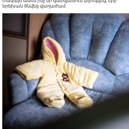
Սակայն ամեն ինչ մի վարկյանում փլուզվեց, երբ
երեխան ծնվեց վաղաժամ: