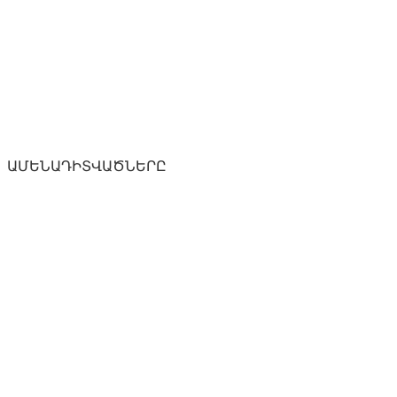
ԱՄԵՆԱԴԻՏՎԱԾՆԵՐԸ