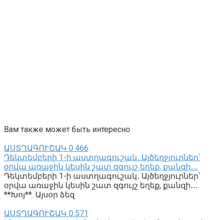
Вам также может быть интересно
ԱՍՏՂԱԳՈՒՇԱԿ
0
466
Դեկտեմբերի 1-ի աստղագուշակ․ Այծեղջյուրներ՝
օրվա առաջին կեսին շատ զգույշ եղեք, քանզի․․․
Դեկտեմբերի 1-ի աստղագուշակ․ Այծեղջյուրներ՝
օրվա առաջին կեսին շատ զգույշ եղեք, քանզի․․․
**Խոյ**. Այսօր ձեզ
ԱՍՏՂԱԳՈՒՇԱԿ
0
571