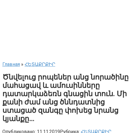
Главная
»
ՀԵՏԱՔՐՔԻՐ
Ծնվելուց րոպեներ անց նորածինը
մահացավ և ամուսինները
դատարկաձեռն գնացին տուն. Մի
քանի ժամ անց ծննդատնից
ստացած զանգը փոխեց նրանց
կյանքը…
Опубликовано:
11.11.2019
Рубрика:
ՀԵՏԱՔՐՔԻՐ