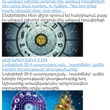
էս անգամ չգիտեմ մտքովս ինչ անցավ հրավիրեցի
մեր տուն ձուկ ուտելու ու խմելու․ Դեռ նոր էինք
նստել սեղանի մոտ, երբ կինս․․․
Ընկերներիս հետ միշտ դրսում եմ հանդիպում, բայց
էս անգամ չգիտեմ մտքովս ինչ անցավ հրավիրեցի
ԱՍՏՂԱԳՈՒՇԱԿ
0
3 239
Նոյեմբերի 30-ի աստղագուշակ․․․Կարիճներ՝ ամեն
խնդիր հեշտությամբ կհաղթահարեք
Նոյեմբերի 30-ի աստղագուշակ․․․Կարիճներ՝ ամեն
խնդիր հեշտությամբ կհաղթահարեք Խոյ:
Աշխատեք առավելագույնս արդյունավետ
օգտագործել օրվա առաջին