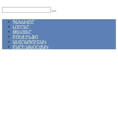
Перейти
к
Поиск:
контенту
ԳԼԽԱՎՈՐ
ԼՈՒՐԵՐ
ԹԵՍՏԵՐ
ԲՈՒԺ ԻՆՖՈ
ԱՍՏՂԱԳՈՒՇԱԿ
ԲԱՐԻ ԱԽՈՐԺԱԿ