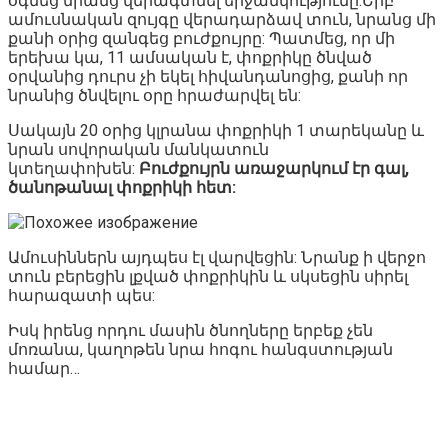
օգնեց նրանց վերագտնել երջանկությունը:Երբ
ամուսնական զույգը վերադարձավ տուն, նրանց մի
քանի օրից զանգեց բուժքույրը: Պատմեց, որ մի
երեխա կա, 11 ամսական է, փոքրիկը ծնված
օրվանից դուրս չի եկել հիվանդանոցից, քանի որ
նրանից ծնվելու օրը հրաժարվել են:
Սակայն 20 օրից կլրանա փոքրիկի 1 տարեկանը և
նրան սովորական մանկատուն
կտեղափոխեն:
Բուժքույրն առաջարկում էր գալ,
ծանոթանալ փոքրիկի հետ:
Ամուսիններն այդպես էլ վարվեցին: Նրանք ի վերջո
տուն բերեցին լքված փոքրիկին և սկսեցին սիրել
հարազատի պես:
Իսկ իրենց որդու մասին ծնողները երբեք չեն
մոռանա, կաղոթեն նրա հոգու հանգստության
համար…