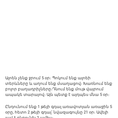
Ալոեն չենք ջրում 5 օր։ Պոկում ենք ալոեի
տերևները և աղում ենք մսաղացով։ Խառնում ենք
բոլոր բաղադրիչները։Դնում ենք մութ վայրում
ապակե տարայով։ Այն պետք է այդպես մնա 5 օր։
Ընդունում ենք 1 թեյի գդալ առավոտյան առաջին 5
օրը, հետո 2 թեյի գդալ՝ նվազագույնը 21 օր։ Ավելի
լավ է ընդունել 2 ամիս։