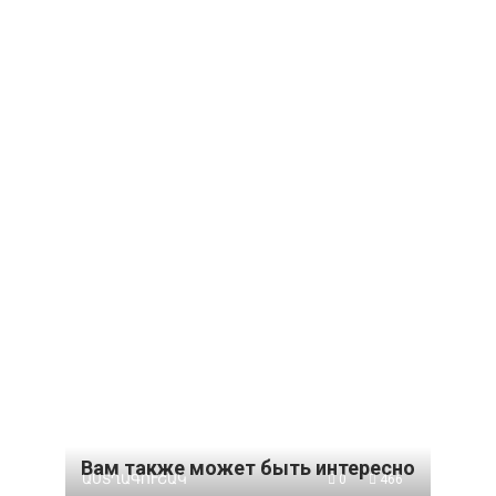
Вам также может быть интересно
ԱՍՏՂԱԳՈՒՇԱԿ
0
466