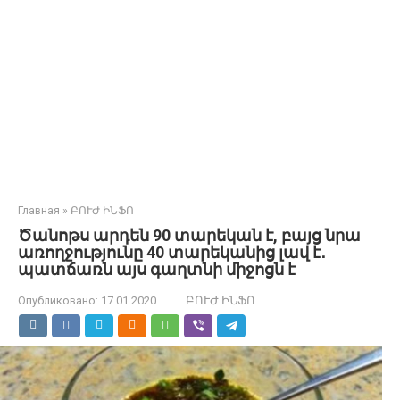
Главная
»
ԲՈՒԺ ԻՆՖՈ
Ծանոթս արդեն 90 տարեկան է, բայց նրա
առողջությունը 40 տարեկանից լավ է․
պատճառն այս գաղտնի միջոցն է
Опубликовано:
17.01.2020
ԲՈՒԺ ԻՆՖՈ