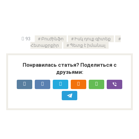
93
Բուժինֆո
Իսկ դուք գիտեք
Հետաքրքիր
Պետք է իմանալ
Понравилась статья? Поделиться с
друзьями: