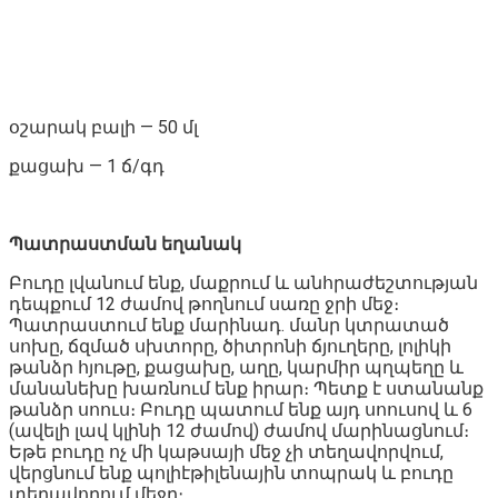
օշարակ բալի — 50 մլ
քացախ — 1 ճ/գդ
Պատրաստման եղանակ
Բուդը լվանում ենք, մաքրում և անհրաժեշտության
դեպքում 12 ժամով թողնում սառը ջրի մեջ։
Պատրաստում ենք մարինադ. մանր կտրատած
սոխը, ճզմած սխտորը, ծիտրոնի ճյուղերը, լոլիկի
թանձր հյութը, քացախը, աղը, կարմիր պղպեղը և
մանանեխը խառնում ենք իրար։ Պետք է ստանանք
թանձր սոուս։ Բուդը պատում ենք այդ սոուսով և 6
(ավելի լավ կլինի 12 ժամով) ժամով մարինացնում։
Եթե բուդը ոչ մի կաթսայի մեջ չի տեղավորվում,
վերցնում ենք պոլիէթիլենային տոպրակ և բուդը
տեղավորում մեջը։