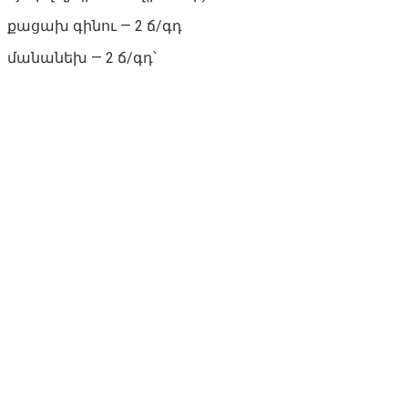
քացախ գինու — 2 ճ/գդ
մանանեխ — 2 ճ/գդ՝