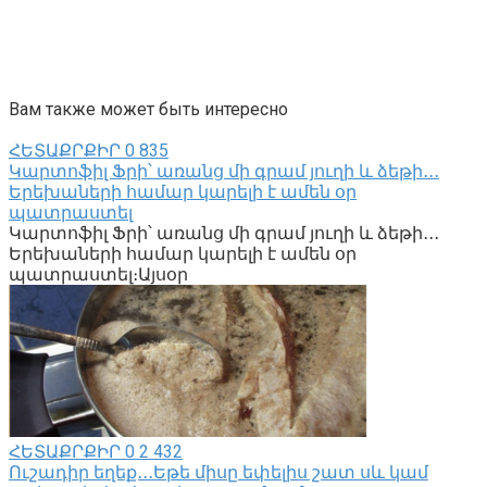
Вам также может быть интересно
ՀԵՏԱՔՐՔԻՐ
0
835
Կարտոֆիլ Ֆրի՝ առանց մի գրամ յուղի և ձեթի․․․
Երեխաների համար կարելի է ամեն օր
պատրաստել
Կարտոֆիլ Ֆրի՝ առանց մի գրամ յուղի և ձեթի․․․
Երեխաների համար կարելի է ամեն օր
պատրաստել։Այսօր
ՀԵՏԱՔՐՔԻՐ
0
2 432
Ուշադիր եղեք․․․Եթե միսը եփելիս շատ սև կամ