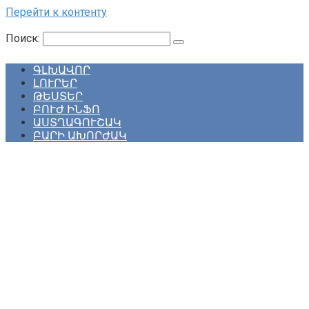
Перейти к контенту
Поиск:
ԳԼԽԱՎՈՐ
ԼՈՒՐԵՐ
ԹԵՍՏԵՐ
ԲՈՒԺ ԻՆՖՈ
ԱՍՏՂԱԳՈՒՇԱԿ
ԲԱՐԻ ԱԽՈՐԺԱԿ