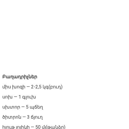
Բաղադրիչներ
միս խոզի — 2-2,5 կգ(բուդ)
սոխ — 1 գլուխ
սխտոր — 5 պճեղ
ծիտրոն — 3 ճյուղ
հյութ լոլիկի — 50 մլ(թանձր)