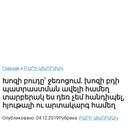
Главная
»
ԲԱՐԻ ԱԽՈՐԺԱԿ
Խոզի բուդը՝ ջեռոցում. խոզի բդի
պատրաստման ավելի համեղ
տարբերակ ես դեռ չեմ հանդիպել,
հյութալի ու արտակարգ համեղ
Опубликовано:
04.12.2019
Рубрика:
ԲԱՐԻ ԱԽՈՐԺԱԿ