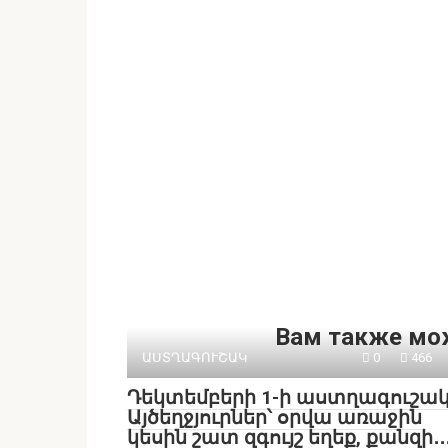
Вам также мо
ԱՍՏՂԱԳՈՒՇԱԿ
0
466
Դեկտեմբերի 1-ի աստղագուշակ
Այծեղջյուրներ՝ օրվա առաջին
կեսին շատ զգույշ եղեք, քանզի․․