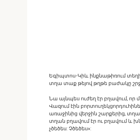
Եգիպտոս-Կիև ինքնաթիռում տեղի 
տղա տաք թեյով թղթե բաժակը շրջ
Նա այնպես ուժեղ էր բղավում, որ
Վազում էին բորտուղեկցորդուհինե
առաջինից վերջին շարքերից, տղամ
տղան բղավում էր ու բղավում և խնդր
չծեծես: Չծեծես»: