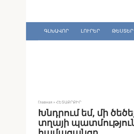
Перейти
к
контенту
ԳԼԽԱՎՈՐ
ԼՈՒՐԵՐ
ԹԵՍՏԵՐ
Главная
»
ՀԵՏԱՔՐՔԻՐ
Խնդրում եմ, մի ծեծ
տղայի պատմություն,
համացանցը…