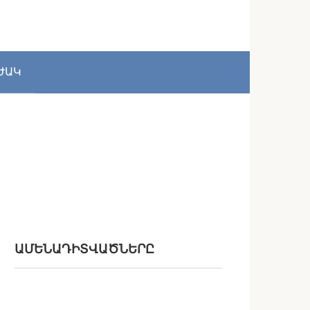
ԺԱԿ
ԱՄԵՆԱԴԻՏՎԱԾՆԵՐԸ