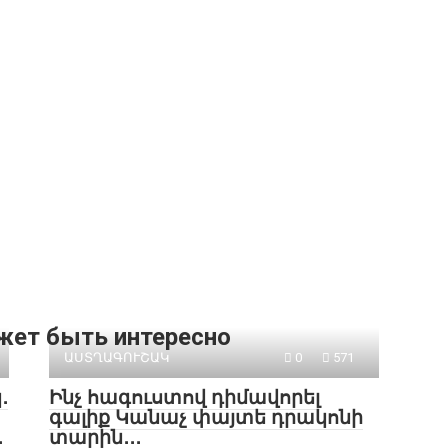
жет быть интересно
ԱՍՏՂԱԳՈՒՇԱԿ
0
571
․
Ինչ հագուստով դիմավորել
գալիք Կանաչ փայտե դրակոնի
․
տարին․․․