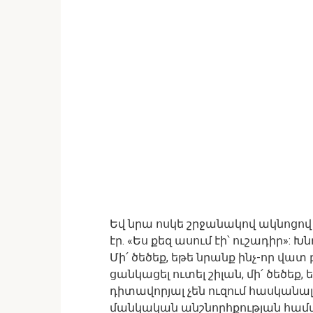
Եվ նրա ոսկե շրջանակով ակնոցով
էր. «Ես քեզ ասում էի՝ ուշադիր»: Խ
Մի՛ ծեծեք, եթե նրանք ինչ-որ վատ բ
ցանկացել ուտել շիլան, մի՛ ծեծեք, 
դիտավորյալ չեն ուզում հասկան
մանկական անշնորհքության համ