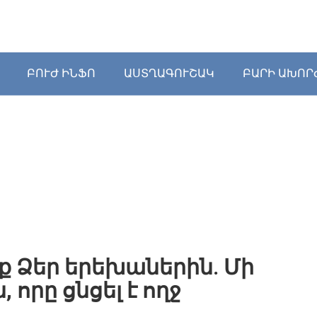
ԲՈՒԺ ԻՆՖՈ
ԱՍՏՂԱԳՈՒՇԱԿ
ԲԱՐԻ ԱԽՈՐ
եք Ձեր երեխաներին. Մի
 որը ցնցել է ողջ