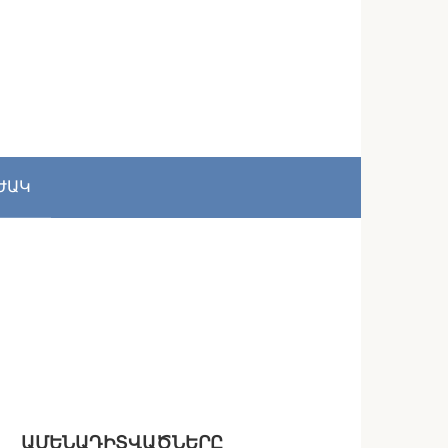
ԺԱԿ
ԱՄԵՆԱԴԻՏՎԱԾՆԵՐԸ