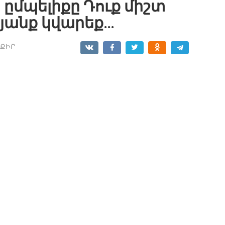
 ըմպելիքը Դուք միշտ
կյանք կվարեք…
ՔԻՐ