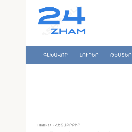
Перейти
к
контенту
ԳԼԽԱՎՈՐ
ԼՈՒՐԵՐ
ԹԵՍՏԵՐ
Главная
»
ՀԵՏԱՔՐՔԻՐ