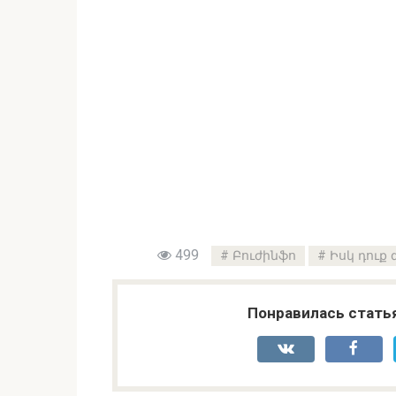
499
Բուժինֆո
Իսկ դուք
Понравилась стать