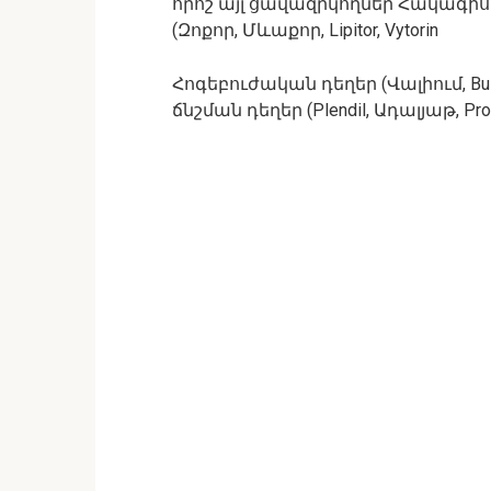
որոշ այլ ցավազրկողներ Հակագիս
(Զոքոր, Մևաքոր, Lipitor, Vytorin
Հոգեբուժական դեղեր (Վալիում, Buspar
ճնշման դեղեր (Plendil, Ադալյաթ, Pr