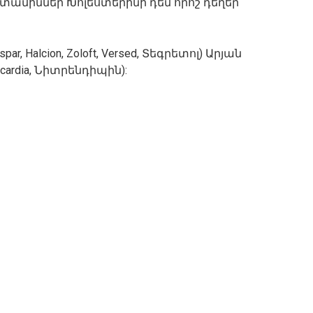
տամիններ Խոլեստերինի դեմ որոշ դեղեր
, Halcion, Zoloft, Versed, Տեգրետոլ) Արյան
ocardia, Նիտրենդիպին):