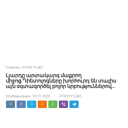
Главная
»
ԲՈՒԺ ԻՆՖՈ
Լյարդը արտակարգ մաքրող
միջոց.Դիետոլոգները խորհուրդ են տալիս
այն օգտագործել բոլոր նրբություններով…
Опубликовано:
10.01.2020
ԲՈՒԺ ԻՆՖՈ