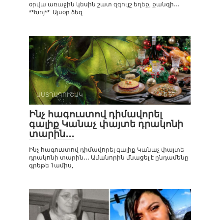
օրվա առաջին կեսին շատ զգույշ եղեք, քանզի․․․
**Խոյ**. Այսօր ձեզ
ԱՍՏՂԱԳՈՒՇԱԿ
0
571
Ինչ հագուստով դիմավորել
գալիք Կանաչ փայտե դրակոնի
տարին․․․
Ինչ հագուստով դիմավորել գալիք Կանաչ փայտե
դրակոնի տարին․․․ Ամանորին մնացել է ընդամենը
գրեթե 1ամիս,