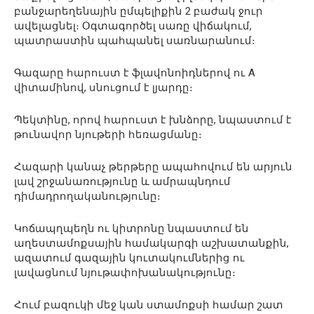
բանջարեղենային ըմպելիքին 2 բաժակ ջուր
ավելացնել։ Օգտագործել սառը վիճակում,
պատրաստին պահպանել սառնարանում։
Գազարը հարուստ է ֆլավոնոիդներով ու А
վիտամինով, սնուցում է լյարդը։
Պեկտինը, որով հարուստ է խնձորը, նպաստում է
թունավոր նյութերի հեռացմանը։
Հազարի կանաչ թերթերը ապահովում են արյուն
լավ շրջանառությունը և ամրապնդում
դիմադրողականությունը։
Կոճապղպեղն ու կիտրոնը նպաստում են
աղեստամոքսային համակարգի աշխատանքին,
ազատում գազային կուտակումներից ու
լավացնում նյութափոխանակությունը։
Հում բազուկի մեջ կան ստամոքսի համար շատ