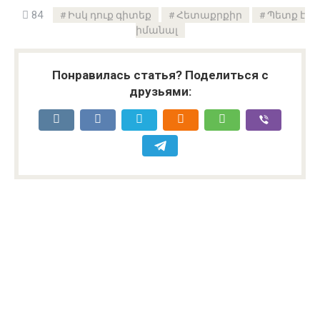
84
Իսկ դուք գիտեք
Հետաքրքիր
Պետք է
իմանալ
Понравилась статья? Поделиться с
друзьями: