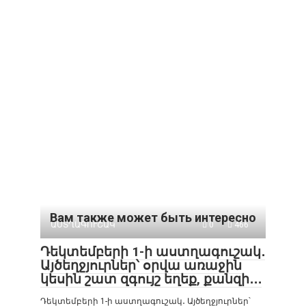
Вам также может быть интересно
ԱՍՏՂԱԳՈՒՇԱԿ
0
466
Դեկտեմբերի 1-ի աստղագուշակ․
Այծեղջյուրներ՝ օրվա առաջին
կեսին շատ զգույշ եղեք, քանզի․․․
Դեկտեմբերի 1-ի աստղագուշակ․ Այծեղջյուրներ՝