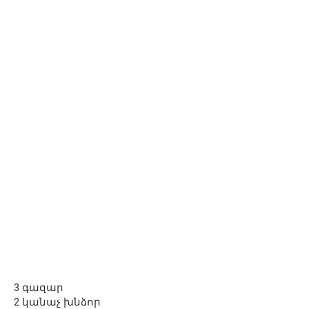
3 գազար
2 կանաչ խնձոր