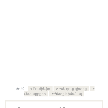
40
Բուժինֆո
Իսկ դուք գիտեք
Հետաքրքիր
Պետք է իմանալ