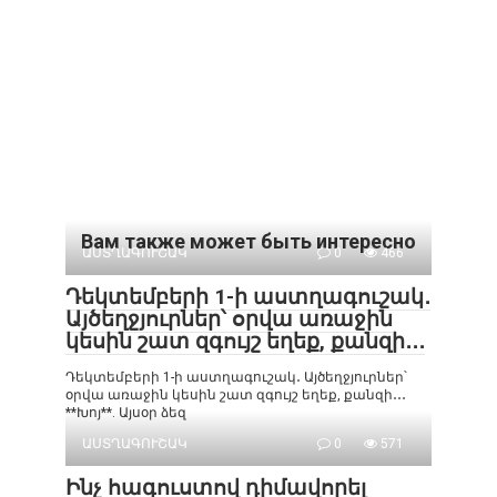
Вам также может быть интересно
ԱՍՏՂԱԳՈՒՇԱԿ
0
466
Դեկտեմբերի 1-ի աստղագուշակ․
Այծեղջյուրներ՝ օրվա առաջին
կեսին շատ զգույշ եղեք, քանզի․․․
Դեկտեմբերի 1-ի աստղագուշակ․ Այծեղջյուրներ՝
օրվա առաջին կեսին շատ զգույշ եղեք, քանզի․․․
**Խոյ**. Այսօր ձեզ
ԱՍՏՂԱԳՈՒՇԱԿ
0
571
Ինչ հագուստով դիմավորել