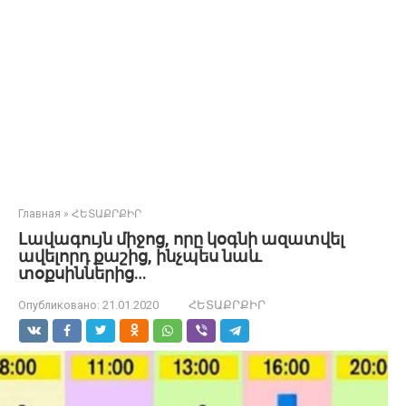
Главная
»
ՀԵՏԱՔՐՔԻՐ
Լավագույն միջոց, որը կօգնի ազատվել
ավելորդ քաշից, ինչպես նաև
տօքսիններից…
Опубликовано:
21.01.2020
ՀԵՏԱՔՐՔԻՐ