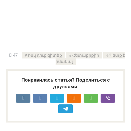
47
Իսկ դուք գիտեք
Հետաքրքիր
Պետք է
իմանալ
Понравилась статья? Поделиться с
друзьями: