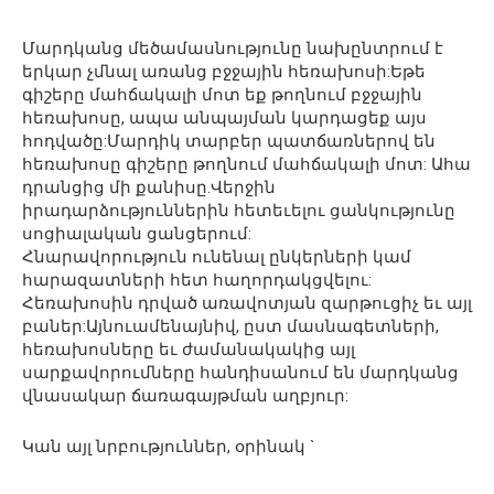
Մարդկանց մեծամասնությունը նախընտրում է
երկար չմնալ առանց բջջային հեռախոսի:Եթե ​​
գիշերը մահճակալի մոտ եք թողնում բջջային
հեռախոսը, ապա անպայման կարդացեք այս
հոդվածը:Մարդիկ տարբեր պատճառներով են
հեռախոսը գիշերը թողնում մահճակալի մոտ: Ահա
դրանցից մի քանիսը.Վերջին
իրադարձություններին հետեւելու ցանկությունը
սոցիալական ցանցերում:
Հնարավորություն ունենալ ընկերների կամ
հարազատների հետ հաղորդակցվելու:
Հեռախոսին դրված առավոտյան զարթուցիչ եւ այլ
բաներ:Այնուամենայնիվ, ըստ մասնագետների,
հեռախոսները եւ ժամանակակից այլ
սարքավորումները հանդիսանում են մարդկանց
վնասակար ճառագայթման աղբյուր:
Կան այլ նրբություններ, օրինակ `