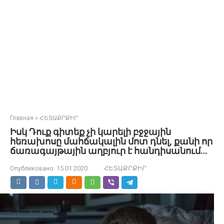
Главная
»
ՀԵՏԱՔՐՔԻՐ
Իսկ Դուք գիտեք չի կարելի բջջային
հեռախոսը մահճակալին մոտ դնել, քանի որ
ճառագայթային աղբյուր է հանդիսանում…
Опубликовано:
15.01.2020
ՀԵՏԱՔՐՔԻՐ