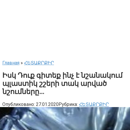
Главная
»
ՀԵՏԱՔՐՔԻՐ
Իսկ Դուք գիտեք ինչ է նշանակում
պլաստիկ շշերի տակ արված
նշումները…
Опубликовано:
27.01.2020
Рубрика:
ՀԵՏԱՔՐՔԻՐ