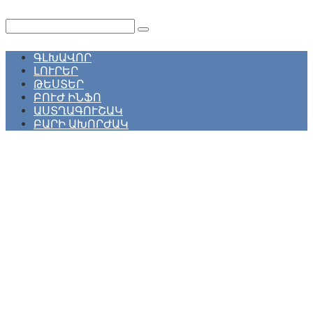
Перейти
к
Поиск:
контенту
ԳԼԽԱՎՈՐ
ԼՈՒՐԵՐ
ԹԵՍՏԵՐ
ԲՈՒԺ ԻՆՖՈ
ԱՍՏՂԱԳՈՒՇԱԿ
ԲԱՐԻ ԱԽՈՐԺԱԿ