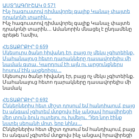
ԱՍՏՂԱԳՈՒՇԱԿ
0
571
Ինչ հագուստով դիմավորել գալիք Կանաչ փայտե
դրակոնի տարին․․․
Ինչ հագուստով դիմավորել գալիք Կանաչ փայտե
դրակոնի տարին․․․ Ամանորին մնացել է ընդամենը
գրեթե 1ամիս,
ՀԵՏԱՔՐՔԻՐ
0
659
Սկեսուրս ծանր հիվանդ էր, բայց ոչ մեկս չգիտեինք․
Մահանալուց հետո դարակները դասավորելիս մի
նամակ գտա․ Կարդում էի այն ու արցունքներս
հոսում էին աչքերիցս․․․
Սկեսուրս ծանր հիվանդ էր, բայց ոչ մեկս չգիտեինք․
Մահանալուց հետո դարակները դասավորելիս մի
նամակ
ՀԵՏԱՔՐՔԻՐ
0
692
Ընկերներիս հետ միշտ դրսում եմ հանդիպում, բայց
էս անգամ չգիտեմ մտքովս ինչ անցավ հրավիրեցի
մեր տուն ձուկ ուտելու ու խմելու․ Դեռ նոր էինք
նստել սեղանի մոտ, երբ կինս․․․
Ընկերներիս հետ միշտ դրսում եմ հանդիպում, բայց
էս անգամ չգիտեմ մտքովս ինչ անցավ հրավիրեցի