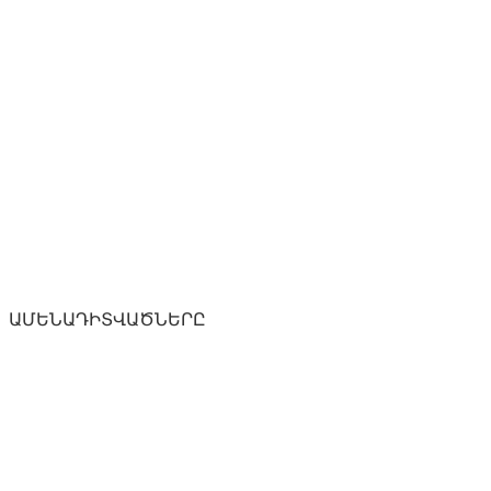
ԱՄԵՆԱԴԻՏՎԱԾՆԵՐԸ