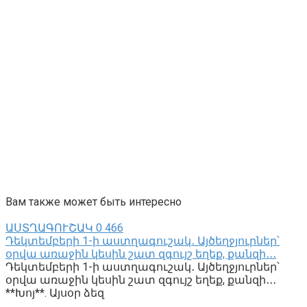
Вам также может быть интересно
ԱՍՏՂԱԳՈՒՇԱԿ
0
466
Դեկտեմբերի 1-ի աստղագուշակ․ Այծեղջյուրներ՝
օրվա առաջին կեսին շատ զգույշ եղեք, քանզի․․․
Դեկտեմբերի 1-ի աստղագուշակ․ Այծեղջյուրներ՝
օրվա առաջին կեսին շատ զգույշ եղեք, քանզի․․․
**Խոյ**. Այսօր ձեզ