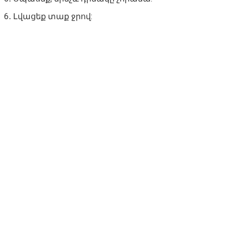
6․ Լվացեք տաք ջրով: