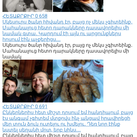
ՀԵՏԱՔՐՔԻՐ
0
658
Սկեսուրս ծանր հիվանդ էր, բայց ոչ մեկս չգիտեինք․
Մահանալուց հետո դարակները դասավորելիս մի
նամակ գտա․ Կարդում էի այն ու արցունքներս
հոսում էին աչքերիցս․․․
Սկեսուրս ծանր հիվանդ էր, բայց ոչ մեկս չգիտեինք․
Մահանալուց հետո դարակները դասավորելիս մի
նամակ
ՀԵՏԱՔՐՔԻՐ
0
691
Ընկերներիս հետ միշտ դրսում եմ հանդիպում, բայց
էս անգամ չգիտեմ մտքովս ինչ անցավ հրավիրեցի
մեր տուն ձուկ ուտելու ու խմելու․ Դեռ նոր էինք
նստել սեղանի մոտ, երբ կինս․․․
Ընկերներիս հետ միշտ դրսում եմ հանդիպում, բայց