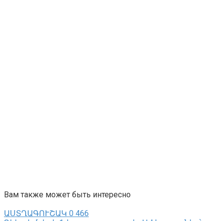
Вам также может быть интересно
ԱՍՏՂԱԳՈՒՇԱԿ
0
466