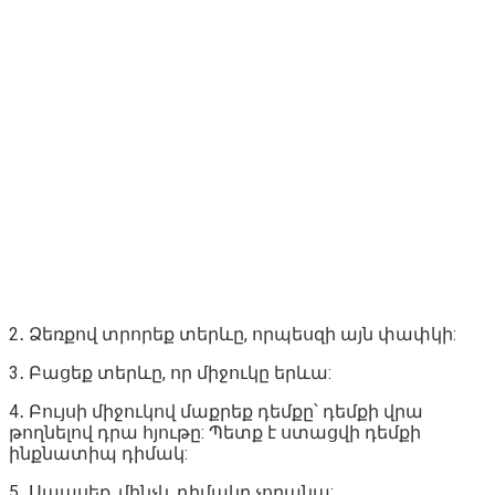
2․ Ձեռքով տրորեք տերևը, որպեսզի այն փափկի:
3․ Բացեք տերևը, որ միջուկը երևա:
4․ Բույսի միջուկով մաքրեք դեմքը՝ դեմքի վրա
թողնելով դրա հյութը: Պետք է ստացվի դեմքի
ինքնատիպ դիմակ:
5․ Սպասեք, մինչև դիմակը չորանա: