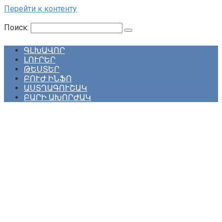
Перейти к контенту
Поиск:
ԳԼԽԱՎՈՐ
ԼՈՒՐԵՐ
ԹԵՍՏԵՐ
ԲՈՒԺ ԻՆՖՈ
ԱՍՏՂԱԳՈՒՇԱԿ
ԲԱՐԻ ԱԽՈՐԺԱԿ