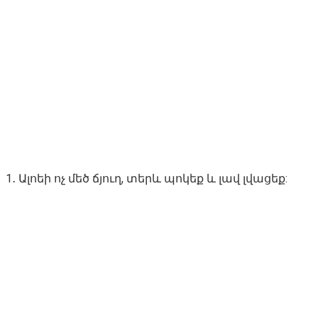
1․ Ալոեի ոչ մեծ ճյուղ, տերև պոկեք և լավ լվացեք: