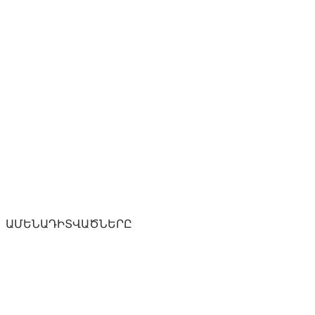
ԱՄԵՆԱԴԻՏՎԱԾՆԵՐԸ