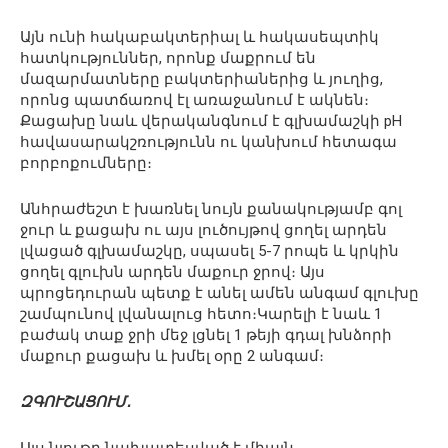
Այն ունի հակաբակտերիալ և հակասեպտիկ
հատկություններ, որոնք մաքրում են
մազարմատները բակտերիաներից և յուղից,
որոնց պատճառով էլ առաջանում է ակնեն։
Քացախը նաև վերականգնում է գլխամաշկի pH
հավասարակշռությունն ու կանխում հետագա
բորբոքումները։
Անհրաժեշտ է խառնել նույն քանակությամբ գոլ
ջուր և քացախ ու այս լուծույթով ցողել արդեն
լվացած գլխամաշկը, սպասել 5-7 րոպե և կրկին
ցողել գլուխն արդեն մաքուր ջրով։ Այս
պրոցեդուրան պետք է անել ամեն անգամ գլուխը
շամպունով լվանալուց հետո։Կարելի է նաև 1
բաժակ տաք ջրի մեջ լցնել 1 թեյի գդալ խնձորի
մաքուր քացախ և խմել օրը 2 անգամ։
ԶԳՈՒՇԱՑՈՒՄ․
Այս նյութը նախատեսված է միայն