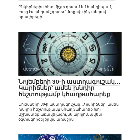
Ընկերներիս հետ միշտ դրսում եմ հանդիպում,
բայց էս անգամ չգիտեմ մտքովս ինչ անցավ
հրավիրեցի
ԱՍՏՂԱԳՈՒՇԱԿ
0
3 239
Նոյեմբերի 30-ի աստղագուշակ․․․
Կարիճներ՝ ամեն խնդիր
հեշտությամբ կհաղթահարեք
Նոյեմբերի 30-ի աստղագուշակ․․․Կարիճներ՝ ամեն
խնդիր հեշտությամբ կհաղթահարեք Խոյ:
Աշխատեք առավելագույնս արդյունավետ
օգտագործել օրվա առաջին