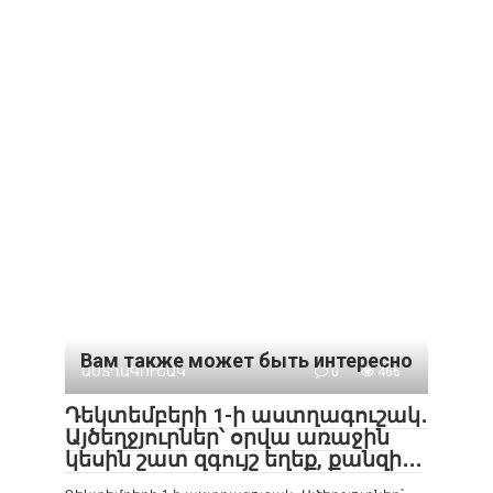
Вам также может быть интересно
ԱՍՏՂԱԳՈՒՇԱԿ
0
466
Դեկտեմբերի 1-ի աստղագուշակ․
Այծեղջյուրներ՝ օրվա առաջին
կեսին շատ զգույշ եղեք, քանզի․․․