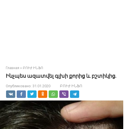
Главная
»
ԲՈՒԺ ԻՆՖՈ
Ինչպես ազատվել գլխի քորից և բշտիկից.
Опубликовано:
31.01.2020
ԲՈՒԺ ԻՆՖՈ