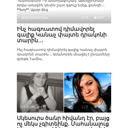
Դեկտեմբերի 1-ի աստղագուշակ․ Այծեղջյուրներ՝
օրվա առաջին կեսին շատ զգույշ եղեք, քանզի․․․
**Խոյ**. Այսօր ձեզ
ԱՍՏՂԱԳՈՒՇԱԿ
0
571
Ինչ հագուստով դիմավորել
գալիք Կանաչ փայտե դրակոնի
տարին․․․
Ինչ հագուստով դիմավորել գալիք Կանաչ փայտե
դրակոնի տարին․․․ Ամանորին մնացել է ընդամենը
գրեթե 1ամիս,
ՀԵՏԱՔՐՔԻՐ
0
659
Սկեսուրս ծանր հիվանդ էր, բայց
ոչ մեկս չգիտեինք․ Մահանալուց