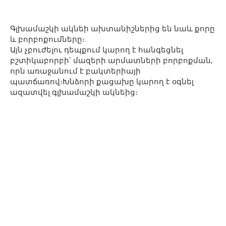
Գլխամաշկի ակնեի ախտանիշներից են նաև քորը
և բորբոքումները։
Այն չբուժելու դեպքում կարող է հանգեցնել
բշտիկաբորբի՝ մազերի արմատների բորբոքման,
որն առաջանում է բակտերիայի
պատճառով։Խնձորի քացախը կարող է օգնել
ազատվել գլխամաշկի ակնեից։