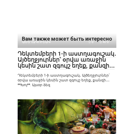
Вам также может быть интересно
ԱՍՏՂԱԳՈՒՇԱԿ
0
470
Դեկտեմբերի 1-ի աստղագուշակ․
Այծեղջյուրներ՝ օրվա առաջին
կեսին շատ զգույշ եղեք, քանզի․․․
Դեկտեմբերի 1-ի աստղագուշակ․ Այծեղջյուրներ՝
օրվա առաջին կեսին շատ զգույշ եղեք, քանզի․․․
**Խոյ**. Այսօր ձեզ