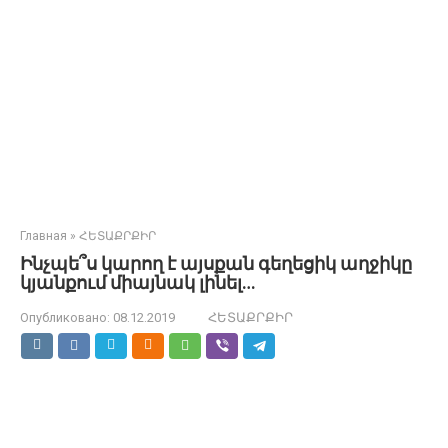
Главная
»
ՀԵՏԱՔՐՔԻՐ
Ինչպե՞ս կարող է այսքան գեղեցիկ աղջիկը
կյանքում միայնակ լինել…
Опубликовано:
08.12.2019
ՀԵՏԱՔՐՔԻՐ