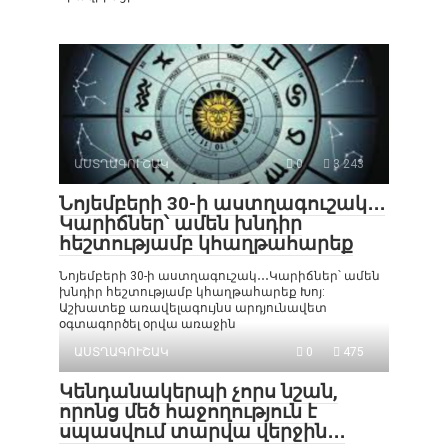
ԱՍՏՂԱԳՈՒՇԱԿ
0
3 243
Նոյեմբերի 30-ի աստղագուշակ․․․
Կարիճներ՝ ամեն խնդիր
հեշտությամբ կհաղթահարեք
Նոյեմբերի 30-ի աստղագուշակ․․․Կարիճներ՝ ամեն
խնդիր հեշտությամբ կհաղթահարեք Խոյ:
Աշխատեք առավելագույնս արդյունավետ
օգտագործել օրվա առաջին
ԱՍՏՂԱԳՈՒՇԱԿ
0
475
Կենդանակերպի չորս նշան,
որոնց մեծ հաջողություն է
սպասվում տարվա վերջին․․․