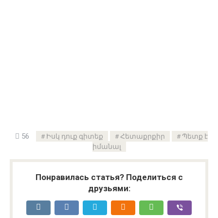
56
Իսկ դուք գիտեք
Հետաքրքիր
Պետք է
իմանալ
Понравилась статья? Поделиться с
друзьями: