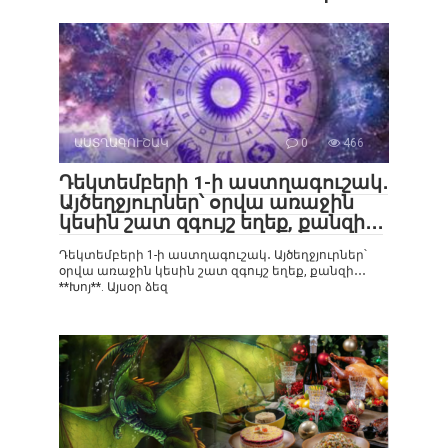
ԱՍՏՂԱԳՈՒՇԱԿ
0
466
Դեկտեմբերի 1-ի աստղագուշակ․
Այծեղջյուրներ՝ օրվա առաջին
կեսին շատ զգույշ եղեք, քանզի․․․
Դեկտեմբերի 1-ի աստղագուշակ․ Այծեղջյուրներ՝
օրվա առաջին կեսին շատ զգույշ եղեք, քանզի․․․
**Խոյ**. Այսօր ձեզ