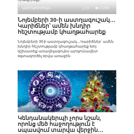
ԱՍՏՂԱԳՈՒՇԱԿ
0
3 239
Նոյեմբերի 30-ի աստղագուշակ․․․
Կարիճներ՝ ամեն խնդիր
հեշտությամբ կհաղթահարեք
Նոյեմբերի 30-ի աստղագուշակ․․․Կարիճներ՝ ամեն
խնդիր հեշտությամբ կհաղթահարեք Խոյ:
Աշխատեք առավելագույնս արդյունավետ
օգտագործել օրվա առաջին
ԱՍՏՂԱԳՈՒՇԱԿ
0
472
Կենդանակերպի չորս նշան,
որոնց մեծ հաջողություն է
սպասվում տարվա վերջին․․․