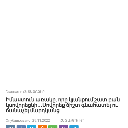
Главная
»
ՀԵՏԱՔՐՔԻՐ
Իմաստուն առակը, որը կյանքում շատ բան
կսովորեցնի․․․Սովորեք ճիշտ գնահատել ու
ճանաչել մարդկանց
Опубликовано:
29.11.2022
ՀԵՏԱՔՐՔԻՐ