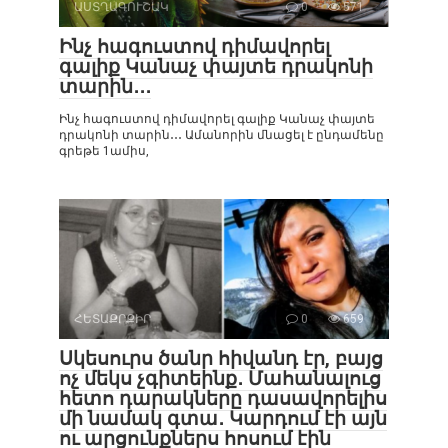
ԱՍՏՂԱԳՈՒՇԱԿ
0
571
Ինչ հագուստով դիմավորել
գալիք Կանաչ փայտե դրակոնի
տարին․․․
Ինչ հագուստով դիմավորել գալիք Կանաչ փայտե
դրակոնի տարին․․․ Ամանորին մնացել է ընդամենը
գրեթե 1ամիս,
ՀԵՏԱՔՐՔԻՐ
0
659
Սկեսուրս ծանր հիվանդ էր, բայց
ոչ մեկս չգիտեինք․ Մահանալուց
հետո դարակները դասավորելիս
մի նամակ գտա․ Կարդում էի այն
ու արցունքներս հոսում էին