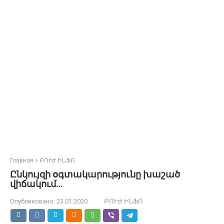
Главная
»
ԲՈՒԺ ԻՆՖՈ
Ընկույզի օգտակարությունը խաշած
վիճակում…
Опубликовано:
23.01.2020
ԲՈՒԺ ԻՆՖՈ