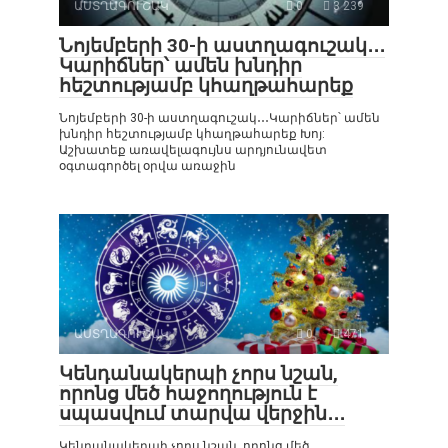
ԱՍՏՂԱԳՈՒՇԱԿ
0
3 239
Նոյեմբերի 30-ի աստղագուշակ․․․
Կարիճներ՝ ամեն խնդիր
հեշտությամբ կհաղթահարեք
Նոյեմբերի 30-ի աստղագուշակ․․․Կարիճներ՝ ամեն
խնդիր հեշտությամբ կհաղթահարեք Խոյ:
Աշխատեք առավելագույնս արդյունավետ
օգտագործել օրվա առաջին
ԱՍՏՂԱԳՈՒՇԱԿ
0
471
Կենդանակերպի չորս նշան,
որոնց մեծ հաջողություն է
սպասվում տարվա վերջին․․․
Կենդանակերպի չորս նշան, որոնց մեծ