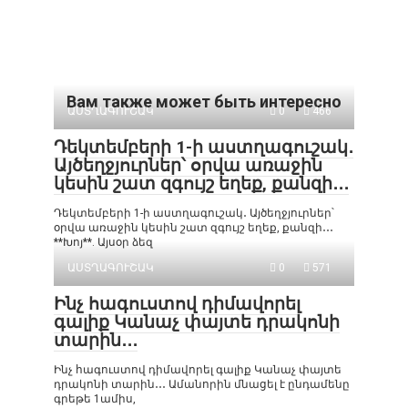
Вам также может быть интересно
ԱՍՏՂԱԳՈՒՇԱԿ
0
466
Դեկտեմբերի 1-ի աստղագուշակ․
Այծեղջյուրներ՝ օրվա առաջին
կեսին շատ զգույշ եղեք, քանզի․․․
Դեկտեմբերի 1-ի աստղագուշակ․ Այծեղջյուրներ՝
օրվա առաջին կեսին շատ զգույշ եղեք, քանզի․․․
**Խոյ**. Այսօր ձեզ
ԱՍՏՂԱԳՈՒՇԱԿ
0
571
Ինչ հագուստով դիմավորել
գալիք Կանաչ փայտե դրակոնի
տարին․․․
Ինչ հագուստով դիմավորել գալիք Կանաչ փայտե
դրակոնի տարին․․․ Ամանորին մնացել է ընդամենը
գրեթե 1ամիս,