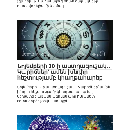
չգիտեինք․ Մահանալուց հետո դարակները
դասավորելիս մի նամակ
ԱՍՏՂԱԳՈՒՇԱԿ
0
3 243
Նոյեմբերի 30-ի աստղագուշակ․․․
Կարիճներ՝ ամեն խնդիր
հեշտությամբ կհաղթահարեք
Նոյեմբերի 30-ի աստղագուշակ․․․Կարիճներ՝ ամեն
խնդիր հեշտությամբ կհաղթահարեք Խոյ:
Աշխատեք առավելագույնս արդյունավետ
օգտագործել օրվա առաջին