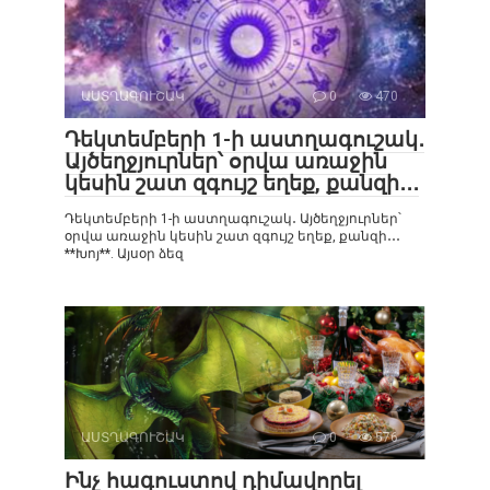
ԱՍՏՂԱԳՈՒՇԱԿ
0
470
Դեկտեմբերի 1-ի աստղագուշակ․
Այծեղջյուրներ՝ օրվա առաջին
կեսին շատ զգույշ եղեք, քանզի․․․
Դեկտեմբերի 1-ի աստղագուշակ․ Այծեղջյուրներ՝
օրվա առաջին կեսին շատ զգույշ եղեք, քանզի․․․
**Խոյ**. Այսօր ձեզ
ԱՍՏՂԱԳՈՒՇԱԿ
0
576
Ինչ հագուստով դիմավորել