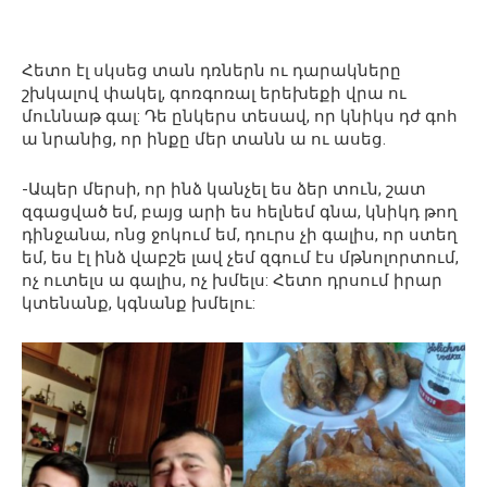
Հետո էլ սկսեց տան դռներն ու դարակները
շխկալով փակել, գոռգոռալ երեխեքի վրա ու
մուննաթ գալ: Դե ընկերս տեսավ, որ կնիկս դժ գոհ
ա նրանից, որ ինքը մեր տանն ա ու ասեց.
-Ապեր մերսի, որ ինձ կանչել ես ձեր տուն, շատ
զգացված եմ, բայց արի ես հելնեմ գնա, կնիկդ թող
դինջանա, ոնց ջոկում եմ, դուրս չի գալիս, որ ստեղ
եմ, ես էլ ինձ վաբշե լավ չեմ զգում էս մթնոլորտում,
ոչ ուտելս ա գալիս, ոչ խմելս: Հետո դրսում իրար
կտենանք, կգնանք խմելու: