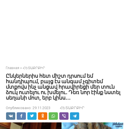
Главная
»
ՀԵՏԱՔՐՔԻՐ
Ընկերներիս հետ միշտ դրսում եմ
հանդիպում, բայց էս անգամ չգիտեմ
մտքովս ինչ անցավ հրավիրեցի մեր տուն
ձուկ ուտելու ու խմելու․ Դեռ նոր էինք նստել
սեղանի մոտ, երբ կինս․․․
Опубликовано:
29.11.2023
ՀԵՏԱՔՐՔԻՐ