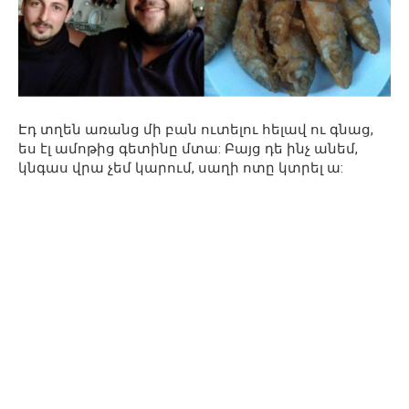
Էդ տղեն առանց մի բան ուտելու հելավ ու գնաց,
ես էլ ամոթից գետինը մտա: Բայց դե ինչ անեմ,
կնգաս վրա չեմ կարում, սաղի ոտը կտրել ա: