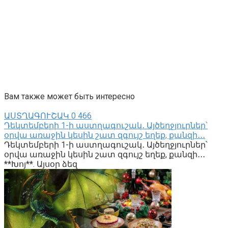
Вам также может быть интересно
ԱՍՏՂԱԳՈՒՇԱԿ
0
466
Դեկտեմբերի 1-ի աստղագուշակ․ Այծեղջյուրներ՝
օրվա առաջին կեսին շատ զգույշ եղեք, քանզի․․․
Դեկտեմբերի 1-ի աստղագուշակ․ Այծեղջյուրներ՝
օրվա առաջին կեսին շատ զգույշ եղեք, քանզի․․․
**Խոյ**. Այսօր ձեզ