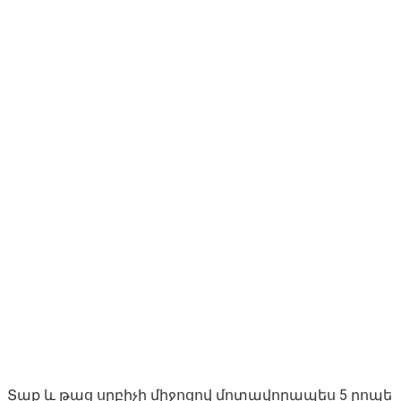
Տաք և թաց սրբիչի միջոցով մոտավորապես 5 րոպե