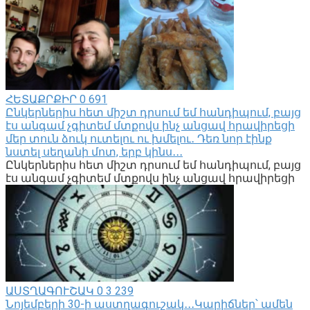
ՀԵՏԱՔՐՔԻՐ
0
691
Ընկերներիս հետ միշտ դրսում եմ հանդիպում, բայց
էս անգամ չգիտեմ մտքովս ինչ անցավ հրավիրեցի
մեր տուն ձուկ ուտելու ու խմելու․ Դեռ նոր էինք
նստել սեղանի մոտ, երբ կինս․․․
Ընկերներիս հետ միշտ դրսում եմ հանդիպում, բայց
էս անգամ չգիտեմ մտքովս ինչ անցավ հրավիրեցի
ԱՍՏՂԱԳՈՒՇԱԿ
0
3 239
Նոյեմբերի 30-ի աստղագուշակ․․․Կարիճներ՝ ամեն