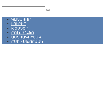
Перейти
к
Поиск:
контенту
ԳԼԽԱՎՈՐ
ԼՈՒՐԵՐ
ԹԵՍՏԵՐ
ԲՈՒԺ ԻՆՖՈ
ԱՍՏՂԱԳՈՒՇԱԿ
ԲԱՐԻ ԱԽՈՐԺԱԿ