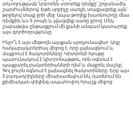
տևողությամբ նրբորեն տրորեք դեմքը՝ շրջանաձև
շարժումներով: Եթե սրբիչը սառչի, տաքացրեք այն՝
թրջելով տաք ջրի մեջ: Ապա թողեք խառնուրդը մնա
դեմքին ևս 5 րոպե և լվացվեք սառը ջրով: Մեկ
շաբաթվա ընթացքում մի քանի անգամ կատարեք
այս գործողությունը:
Ինչո՞ւ է այս մեթոդն այսքան արդյունավետ: Աղը
հակաբակտերիալ միջոց է, որը լայնացնում և
մաքրում է ծակոտիները: Կիտրոնի հյութը
պարունակում է կիտրոնաթթու, որն օգնում է
պայքարել բակտերիաների դեմ և մաքրել մաշկը:
Գոլ ջուրն օգնում է լայնացնել ծակոտիները: Երբ այս
3 բաղադրիչները միախառնվում են, դառնում են
քիմիական փիլինգ ապահովող հրաշք միջոց: