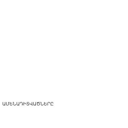
ԱՄԵՆԱԴԻՏՎԱԾՆԵՐԸ