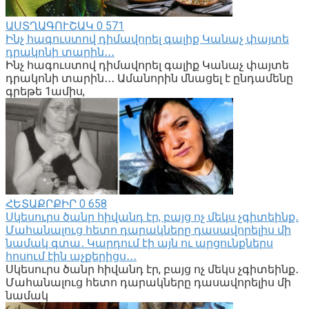
ԱՍՏՂԱԳՈՒՇԱԿ
0
571
Ինչ հագուստով դիմավորել գալիք Կանաչ փայտե
դրակոնի տարին․․․
Ինչ հագուստով դիմավորել գալիք Կանաչ փայտե
դրակոնի տարին․․․ Ամանորին մնացել է ընդամենը
գրեթե 1ամիս,
ՀԵՏԱՔՐՔԻՐ
0
658
Սկեսուրս ծանր հիվանդ էր, բայց ոչ մեկս չգիտեինք․
Մահանալուց հետո դարակները դասավորելիս մի
նամակ գտա․ Կարդում էի այն ու արցունքներս
հոսում էին աչքերիցս․․․
Սկեսուրս ծանր հիվանդ էր, բայց ոչ մեկս չգիտեինք․
Մահանալուց հետո դարակները դասավորելիս մի
նամակ