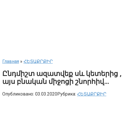
Главная
»
ՀԵՏԱՔՐՔԻՐ
Ընդմիշտ ազատվեք սև կետերից ,
այս բնական միջոցի շնորհիվ…
Опубликовано:
03.03.2020
Рубрика:
ՀԵՏԱՔՐՔԻՐ