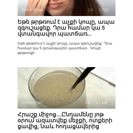
ԲՈՒԺ ԻՆՖՈ
0
733
Եթե թրթռում է աչքի կոպը, ապա
զգուշացեք. Դրա համար կա 5
վտանգավոր պատճառ…
Եթե թրթռում է աչքի կոպը, ապա զգուշացեք. Դրա
համար կա 5 վտանգավոր պատճառ…Կոպի
թրթռոցի
ԲՈՒԺ ԻՆՖՈ
0
1 641
Հրաշք միջոց․․․Ընդամենը յոթ
օրում ազատվեք մեջքի, ոտքերի
ցավից, նաև հոդացավերից