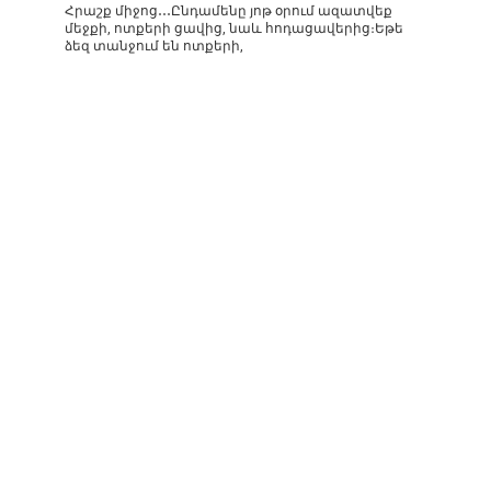
Հրաշք միջոց․․․Ընդամենը յոթ օրում ազատվեք
մեջքի, ոտքերի ցավից, նաև հոդացավերից։Եթե
ձեզ տանջում են ոտքերի,