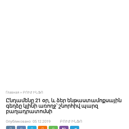
Главная
»
ԲՈՒԺ ԻՆՖՈ
Ընդամենը 21 օր, և ձեր ենթաստամոքսային
գեղձը կլինի առողջ՝ շնորհիվ պարզ
բաղադրատոմսի
Опубликовано:
05.12.2019
ԲՈՒԺ ԻՆՖՈ