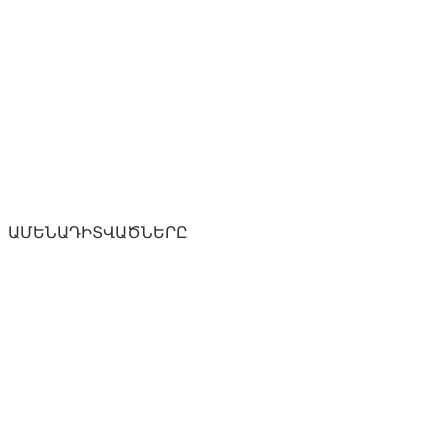
ԱՄԵՆԱԴԻՏՎԱԾՆԵՐԸ