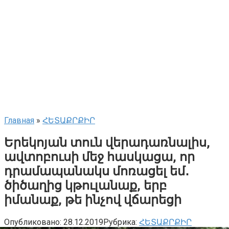
Главная
»
ՀԵՏԱՔՐՔԻՐ
Երեկոյան տուն վերադառնալիս,
ավտոբուսի մեջ հասկացա, որ
դրամապանակս մոռացել եմ․
ծիծաղից կթուլանաք, երբ
իմանաք, թե ինչով վճարեցի
Опубликовано:
28.12.2019
Рубрика:
ՀԵՏԱՔՐՔԻՐ