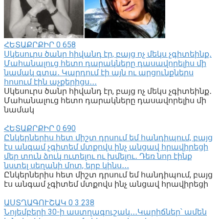
ՀԵՏԱՔՐՔԻՐ
0
658
Սկեսուրս ծանր հիվանդ էր, բայց ոչ մեկս չգիտեինք․
Մահանալուց հետո դարակները դասավորելիս մի
նամակ գտա․ Կարդում էի այն ու արցունքներս
հոսում էին աչքերիցս․․․
Սկեսուրս ծանր հիվանդ էր, բայց ոչ մեկս չգիտեինք․
Մահանալուց հետո դարակները դասավորելիս մի
նամակ
ՀԵՏԱՔՐՔԻՐ
0
690
Ընկերներիս հետ միշտ դրսում եմ հանդիպում, բայց
էս անգամ չգիտեմ մտքովս ինչ անցավ հրավիրեցի
մեր տուն ձուկ ուտելու ու խմելու․ Դեռ նոր էինք
նստել սեղանի մոտ, երբ կինս․․․
Ընկերներիս հետ միշտ դրսում եմ հանդիպում, բայց
էս անգամ չգիտեմ մտքովս ինչ անցավ հրավիրեցի
ԱՍՏՂԱԳՈՒՇԱԿ
0
3 238
Նոյեմբերի 30-ի աստղագուշակ․․․Կարիճներ՝ ամեն