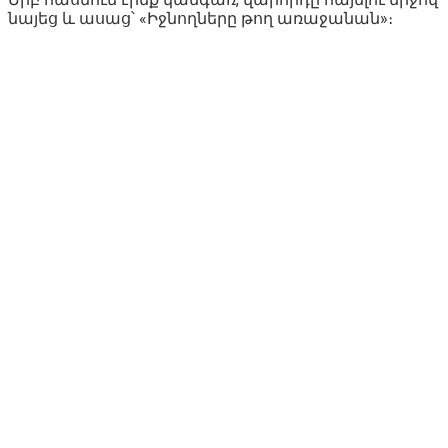
նայեց և ասաց՝ «Իջնողները թող առաջանան»։