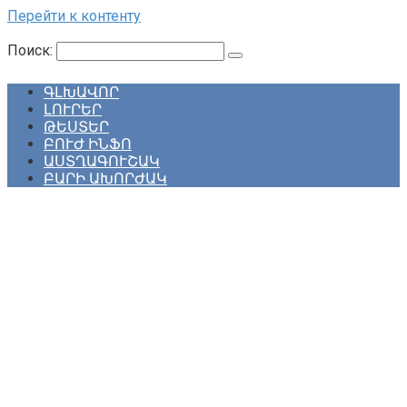
Перейти к контенту
Поиск:
ԳԼԽԱՎՈՐ
ԼՈՒՐԵՐ
ԹԵՍՏԵՐ
ԲՈՒԺ ԻՆՖՈ
ԱՍՏՂԱԳՈՒՇԱԿ
ԲԱՐԻ ԱԽՈՐԺԱԿ