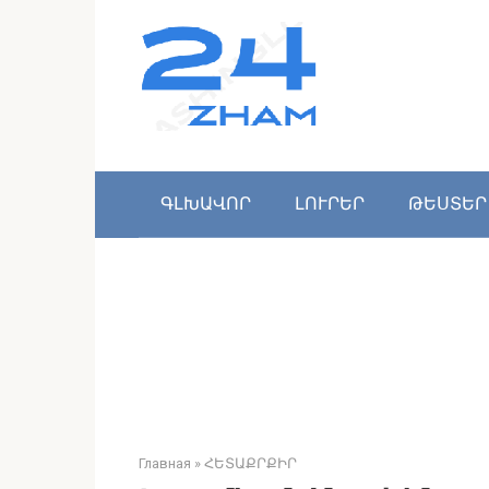
Перейти
к
контенту
ԳԼԽԱՎՈՐ
ԼՈՒՐԵՐ
ԹԵՍՏԵՐ
Главная
»
ՀԵՏԱՔՐՔԻՐ