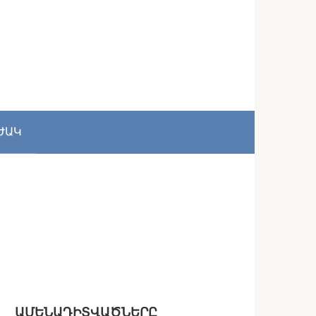
ԺԱԿ
ԱՄԵՆԱԴԻՏՎԱԾՆԵՐԸ