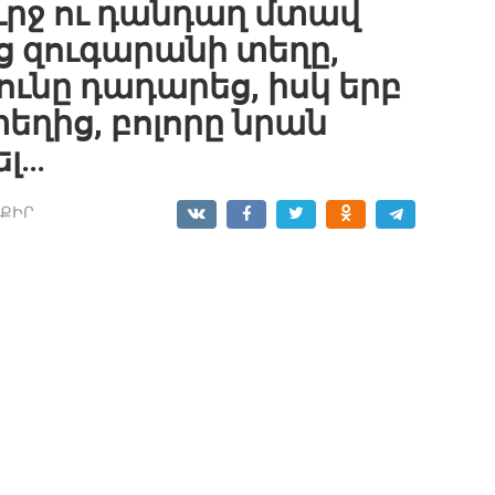
ուրջ ու դանդաղ մտավ
ց զուգարանի տեղը,
ւնը դադարեց, իսկ երբ
եղից, բոլորը նրան
ել…
ՔԻՐ