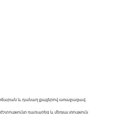
րճարան և դանաղ քայլերով առաջացավ:
աժշտությունը դադարեց և մեռյալ լռություն