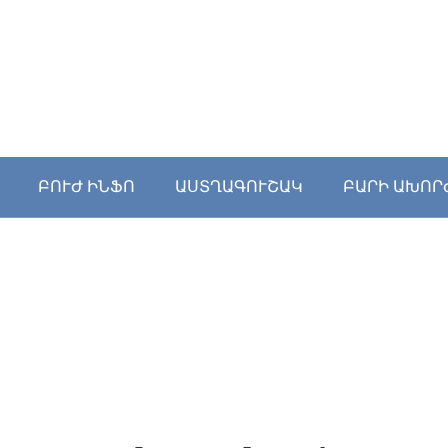
ԲՈՒԺ ԻՆՖՈ
ԱՍՏՂԱԳՈՒՇԱԿ
ԲԱՐԻ ԱԽՈՐ