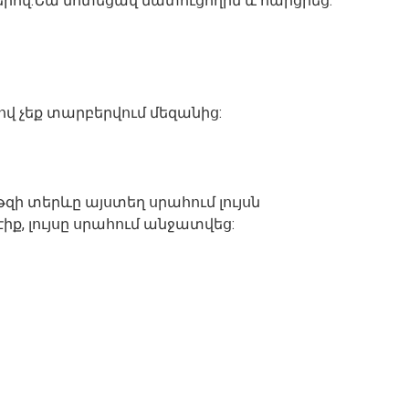
րով:Նա մոտեցավ մատուցողին և հարցրեց.
ով չեք տարբերվում մեզանից:
 թզի տերևը այստեղ սրահում լույսն
էիք, լույսը սրահում անջատվեց: