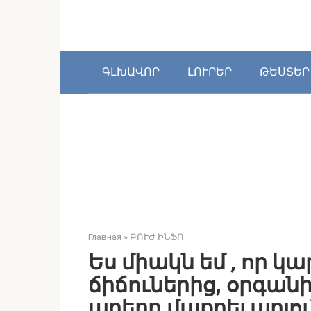
Перейти
к
контенту
ԳԼԽԱՎՈՐ
ԼՈՒՐԵՐ
ԹԵՍՏԵՐ
Главная
»
ԲՈՒԺ ԻՆՖՈ
Ես միակն եմ , որ կ
ճիճուներից, օրգանի
աղերը,մաքրել արյո