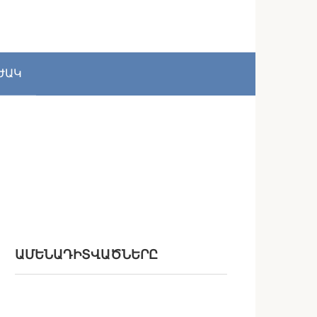
ԺԱԿ
ԱՄԵՆԱԴԻՏՎԱԾՆԵՐԸ