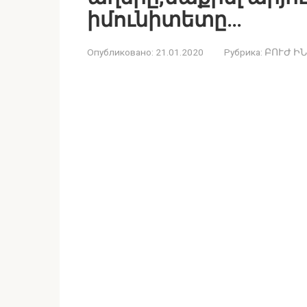
իմունիտետը…
Опубликовано:
21.01.2020
Рубрика:
ԲՈՒԺ Ի