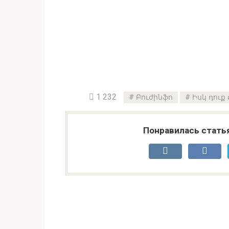
1 232
Բուժինֆո
Իսկ դուք
Понравилась стать