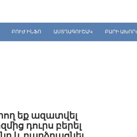
ԲՈՒԺ ԻՆՖՈ
ԱՍՏՂԱԳՈՒՇԱԿ
ԲԱՐԻ ԱԽՈՐ
արող եք ազատվել
զմից դուրս բերել
ւնը և բարձրացնել