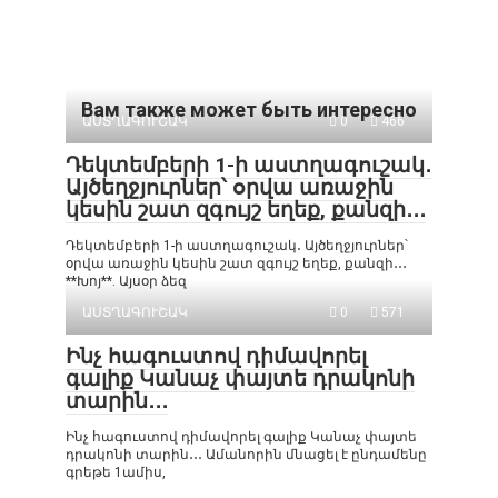
Вам также может быть интересно
ԱՍՏՂԱԳՈՒՇԱԿ
0
466
Դեկտեմբերի 1-ի աստղագուշակ․
Այծեղջյուրներ՝ օրվա առաջին
կեսին շատ զգույշ եղեք, քանզի․․․
Դեկտեմբերի 1-ի աստղագուշակ․ Այծեղջյուրներ՝
օրվա առաջին կեսին շատ զգույշ եղեք, քանզի․․․
**Խոյ**. Այսօր ձեզ
ԱՍՏՂԱԳՈՒՇԱԿ
0
571
Ինչ հագուստով դիմավորել
գալիք Կանաչ փայտե դրակոնի
տարին․․․
Ինչ հագուստով դիմավորել գալիք Կանաչ փայտե
դրակոնի տարին․․․ Ամանորին մնացել է ընդամենը
գրեթե 1ամիս,