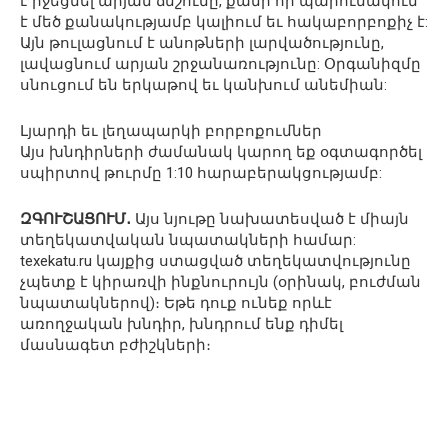
է իջեցնել արյան ճնշումը, քանի որ պարունակում
է մեծ քանակությամբ կալիում եւ հակաբորբոքիչ է:
Այն թուլացնում է անոթների լարվածությունը,
լավացնում արյան շրջանառությունը: Օրգանիզմը
սնուցում են երկաթով եւ կանխում անեմիան:
Լյարդի եւ լեղապարկի բորբոքումներ
Այս խնդիրների ժամանակ կարող եք օգտագործել
սպիրտով թուրմը 1:10 հարաբերակցությամբ:
ԶԳՈՒՇԱՑՈՒՄ․
Այս նյութը նախատեսված է միայն
տեղեկատվական նպատակների համար:
texekatu.ru կայքից ստացված տեղեկատվությունը
չպետք է կիրառվի ինքնուրույն (օրինակ, բուժման
նպատակներով)։ Եթե դուք ունեք որևէ
առողջական խնդիր, խնդրում ենք դիմել
մասնագետ բժիշկների։