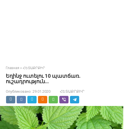
Главная
»
ՀԵՏԱՔՐՔԻՐ
Եղինջ ուտելու 10 պատճառ.
ուշադրություն…
Опубликовано:
29.01.2020
ՀԵՏԱՔՐՔԻՐ