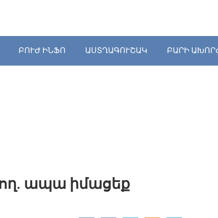
ԲՈՒԺ ԻՆՖՈ
ԱՍՏՂԱԳՈՒՇԱԿ
ԲԱՐԻ ԱԽՈՐ
դող. ապա իմացեք