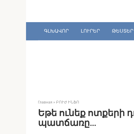
Перейти
к
контенту
ԳԼԽԱՎՈՐ
ԼՈՒՐԵՐ
ԹԵՍՏԵՐ
Главная
»
ԲՈՒԺ ԻՆՖՈ
Եթե ունեք ոտքերի 
պատճառը…