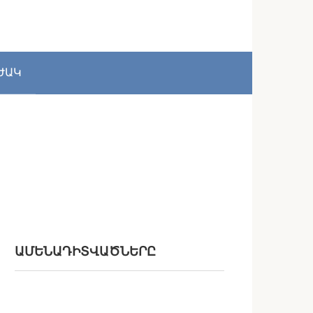
ԺԱԿ
ԱՄԵՆԱԴԻՏՎԱԾՆԵՐԸ