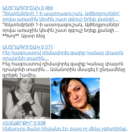
ԱՍՏՂԱԳՈՒՇԱԿ
0
466
Դեկտեմբերի 1-ի աստղագուշակ․ Այծեղջյուրներ՝
օրվա առաջին կեսին շատ զգույշ եղեք, քանզի․․․
Դեկտեմբերի 1-ի աստղագուշակ․ Այծեղջյուրներ՝
օրվա առաջին կեսին շատ զգույշ եղեք, քանզի․․․
**Խոյ**. Այսօր ձեզ
ԱՍՏՂԱԳՈՒՇԱԿ
0
571
Ինչ հագուստով դիմավորել գալիք Կանաչ փայտե
դրակոնի տարին․․․
Ինչ հագուստով դիմավորել գալիք Կանաչ փայտե
դրակոնի տարին․․․ Ամանորին մնացել է ընդամենը
գրեթե 1ամիս,
ՀԵՏԱՔՐՔԻՐ
0
658
Սկեսուրս ծանր հիվանդ էր, բայց ոչ մեկս չգիտեինք․