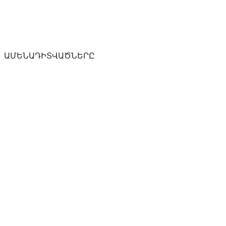
ԱՄԵՆԱԴԻՏՎԱԾՆԵՐԸ