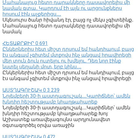
Մահանալուց հետո դարակները դասավորելիս մի
նամակ գտա․ Կարդում էի այն ու արցունքներս
հոսում էին աչքերիցս․․․
Սկեսուրս ծանր հիվանդ էր, բայց ոչ մեկս չգիտեինք․
Մահանալուց հետո դարակները դասավորելիս մի
նամակ
ՀԵՏԱՔՐՔԻՐ
0
691
Ընկերներիս հետ միշտ դրսում եմ հանդիպում, բայց
էս անգամ չգիտեմ մտքովս ինչ անցավ հրավիրեցի
մեր տուն ձուկ ուտելու ու խմելու․ Դեռ նոր էինք
նստել սեղանի մոտ, երբ կինս․․․
Ընկերներիս հետ միշտ դրսում եմ հանդիպում, բայց
էս անգամ չգիտեմ մտքովս ինչ անցավ հրավիրեցի
ԱՍՏՂԱԳՈՒՇԱԿ
0
3 239
Նոյեմբերի 30-ի աստղագուշակ․․․Կարիճներ՝ ամեն
խնդիր հեշտությամբ կհաղթահարեք
Նոյեմբերի 30-ի աստղագուշակ․․․Կարիճներ՝ ամեն
խնդիր հեշտությամբ կհաղթահարեք Խոյ:
Աշխատեք առավելագույնս արդյունավետ
օգտագործել օրվա առաջին
ԱՍՏՂԱԳՈՒՇԱԿ
0
472