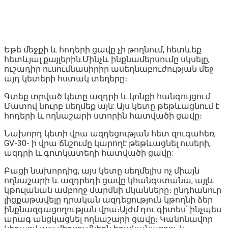
Եթե մեջքի և հոդերի ցավը չի թողնում, հետևեք
հետևյալ քայլերին.Մինչև ինքնամերսումը սկսելը,
ուշադիր ուսումնասիրիր ասեղնաբուժության մեջ
այդ կետերի հստակ տեղերը։
Գտեք տրված կետը ազդրի և կոնքի հանգույցում:
Մատով նուրբ սեղմեք այն: Այս կետը թեթևացնում է
հոդերի և ողնաշարի ստորին հատվածի ցավը։
Նախորդ կետի վրա ազդեցության հետ զուգահեռ,
GV-30- ի վրա ճնշումը կարողէ թեթևացնել ուսերի,
ազդրի և գոտկատեղի հատվածի ցավը:
Բացի նախորդից, այս կետը սեղմելիս ոչ միայն
ողնաշարի և ազդրեդի ցավը կհանգստանա, այլև
կթուլանան ամբողջ մարմնի մկանները։ ընդհանուր
լիցքաթավելը դրական ազդեցություն կթողնի ձեր
ինքնազգացողության վրա։Այժմ դու գիտես՝ ինչպես
արագ անցկացնել ողնաշարի ցավը։ Կանոնավոր