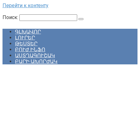
Перейти к контенту
Поиск:
ԳԼԽԱՎՈՐ
ԼՈՒՐԵՐ
ԹԵՍՏԵՐ
ԲՈՒԺ ԻՆՖՈ
ԱՍՏՂԱԳՈՒՇԱԿ
ԲԱՐԻ ԱԽՈՐԺԱԿ