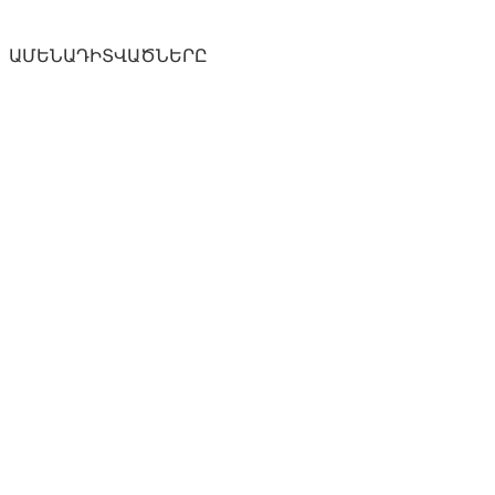
ԱՄԵՆԱԴԻՏՎԱԾՆԵՐԸ