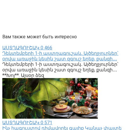
Вам также может быть интересно
ԱՍՏՂԱԳՈՒՇԱԿ
0
466
Դեկտեմբերի 1-ի աստղագուշակ․ Այծեղջյուրներ՝
օրվա առաջին կեսին շատ զգույշ եղեք, քանզի․․․
Դեկտեմբերի 1-ի աստղագուշակ․ Այծեղջյուրներ՝
օրվա առաջին կեսին շատ զգույշ եղեք, քանզի․․․
**Խոյ**. Այսօր ձեզ
ԱՍՏՂԱԳՈՒՇԱԿ
0
571
Ինչ հագուստով դիմավորել գալիք Կանաչ փայտե