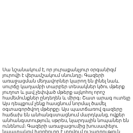
Սա նշանակում է, որ յուրաքանչյուր օրգանիզմ
յուրովի է վերամշակում սնունդը։ Գազերի
առաջացման մեղավորներ կարող են լինել նաև.
սուրճը կաղամբի տարբեր տեսակներ կծու մթերք
յուղոտ և լավ չեփված մթերք ալկոհոլ որոշ
համեմունքներ ընդեղեն և միրգ։ Շատ արագ ուտելը
Այս դեպքում չենք հասցնում նորմալ ծամել
օգտագործվող մթերքը։ Այս պատճառով գազերը
հաճախ են անհանգստացնում մարդկանց, ովքեր
անհանգստություն, սթրես, նյարդային նոպաներ են
ունենում։ Գազերի առաջացումից խուսափելու
նպատակով խորհուրդ է տրվում ուշադրություն