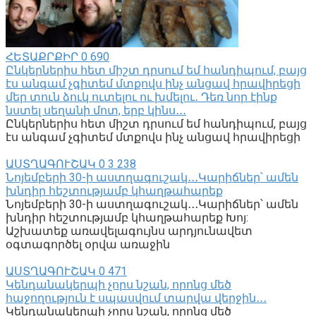
ՀԵՏԱՔՐՔԻՐ
0
690
Ընկերներիս հետ միշտ դրսում եմ հանդիպում, բայց
էս անգամ չգիտեմ մտքովս ինչ անցավ հրավիրեցի
մեր տուն ձուկ ուտելու ու խմելու․ Դեռ նոր էինք
նստել սեղանի մոտ, երբ կինս․․․
Ընկերներիս հետ միշտ դրսում եմ հանդիպում, բայց
էս անգամ չգիտեմ մտքովս ինչ անցավ հրավիրեցի
ԱՍՏՂԱԳՈՒՇԱԿ
0
3 238
Նոյեմբերի 30-ի աստղագուշակ․․․Կարիճներ՝ ամեն
խնդիր հեշտությամբ կհաղթահարեք
Նոյեմբերի 30-ի աստղագուշակ․․․Կարիճներ՝ ամեն
խնդիր հեշտությամբ կհաղթահարեք Խոյ:
Աշխատեք առավելագույնս արդյունավետ
օգտագործել օրվա առաջին
ԱՍՏՂԱԳՈՒՇԱԿ
0
471
Կենդանակերպի չորս նշան, որոնց մեծ
հաջողություն է սպասվում տարվա վերջին․․․
Կենդանակերպի չորս նշան, որոնց մեծ