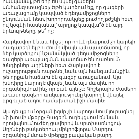
հասկանալ, թե երբ են սկսել գազերն
անհանգստացնել։ Եթե կարծում եք, որ գազերի
առաջացումը կապված է դեղամիջոցների
ընդունման հետ, խորհրդակցեք բուժող բժշկի հետ,
ով կօգնի հասկանալ՝ արդյոք կապվա՞ծ են այդ
երևույթները, թե՞ ոչ։
Հարկավոր է նաև հիշել, որ որևէ դեպքում չի կարելի
դադարեցնել բուժումը միայն այն պատճառով, որ
ձեր կարծիքով՝ նշանակված դեղամիջոցները
գազերի առաջացման պատճառ են դառնում։
Խնդիրներ աղիների հետ Հարկավոր է
ուշադրություն դարձնել նաև այն հանգամանքին,
թե որքան հաճախ են գազեր առաջանում։ Այս
խնդիրը կարող է վկայել նաև այն մասին, որ
օրգանիզմում ինչ-որ բան այն չէ։ Գիշերային ժամերի
առատ գազերի առկայությունը կարող է վկայել
գրգռված աղու համախտանիշի մասին։
Այս դեպքում օրգանիզմը չի կարողանում յուրացնել
մի խումբ մթերք։ Գազերն ուղեկցվում են նաև
որովայնում ուժեղ ցավերով և սրտխառնոցով։
Աղիների բակտերիալ միկրոֆլորա Մարդու
օրգանիզմ մտած մթերքը բավական բարդ