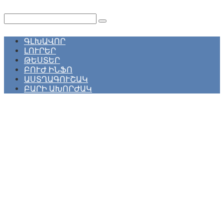
Перейти
к
Поиск:
контенту
ԳԼԽԱՎՈՐ
ԼՈՒՐԵՐ
ԹԵՍՏԵՐ
ԲՈՒԺ ԻՆՖՈ
ԱՍՏՂԱԳՈՒՇԱԿ
ԲԱՐԻ ԱԽՈՐԺԱԿ