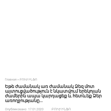
Главная
»
ԲՈՒԺ ԻՆՖՈ
Եթե ժամանակ առ ժամանակ Ձեզ մոտ
այտուցվածություն է նկատվում երեկոյան
ժամերին ապա կարդացեք և հետևեք Ձեր
առողջությանը…
Опубликовано:
17.01.2020
ԲՈՒԺ ԻՆՖՈ