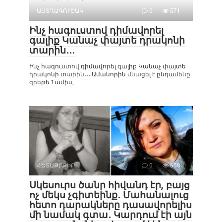
ԱՍՏՂԱԳՈՒՇԱԿ
0
571
Ինչ հագուստով դիմավորել
գալիք Կանաչ փայտե դրակոնի
տարին․․․
Ինչ հագուստով դիմավորել գալիք Կանաչ փայտե
դրակոնի տարին․․․ Ամանորին մնացել է ընդամենը
գրեթե 1ամիս,
ՀԵՏԱՔՐՔԻՐ
0
658
Սկեսուրս ծանր հիվանդ էր, բայց
ոչ մեկս չգիտեինք․ Մահանալուց
հետո դարակները դասավորելիս
մի նամակ գտա․ Կարդում էի այն