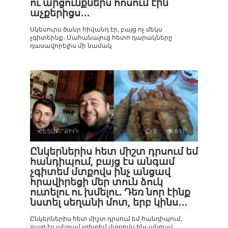
ու արցունքներս հոսում էին
աչքերիցս․․․
Սկեսուրս ծանր հիվանդ էր, բայց ոչ մեկս
չգիտեինք․ Մահանալուց հետո դարակները
դասավորելիս մի նամակ
ՀԵՏԱՔՐՔԻՐ
0
691
Ընկերներիս հետ միշտ դրսում եմ
հանդիպում, բայց էս անգամ
չգիտեմ մտքովս ինչ անցավ
հրավիրեցի մեր տուն ձուկ
ուտելու ու խմելու․ Դեռ նոր էինք
նստել սեղանի մոտ, երբ կինս․․․
Ընկերներիս հետ միշտ դրսում եմ հանդիպում,
բայց էս անգամ չգիտեմ մտքովս ինչ անցավ