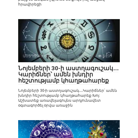
հրավիրեցի
ԱՍՏՂԱԳՈՒՇԱԿ
0
3 239
Նոյեմբերի 30-ի աստղագուշակ․․․
Կարիճներ՝ ամեն խնդիր
հեշտությամբ կհաղթահարեք
Նոյեմբերի 30-ի աստղագուշակ․․․Կարիճներ՝ ամեն
խնդիր հեշտությամբ կհաղթահարեք Խոյ:
Աշխատեք առավելագույնս արդյունավետ
օգտագործել օրվա առաջին