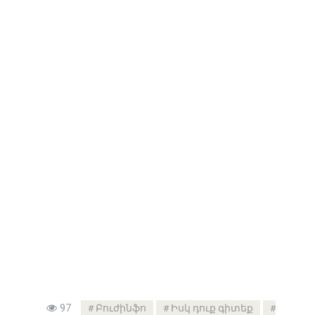
97
Բուժինֆո
Իսկ դուք գիտեք