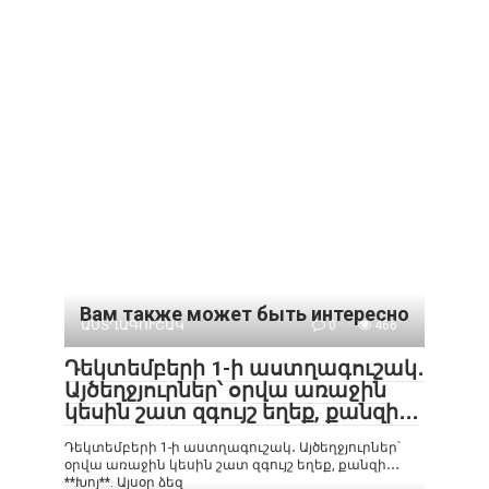
Вам также может быть интересно
ԱՍՏՂԱԳՈՒՇԱԿ
0
466
Դեկտեմբերի 1-ի աստղագուշակ․
Այծեղջյուրներ՝ օրվա առաջին
կեսին շատ զգույշ եղեք, քանզի․․․
Դեկտեմբերի 1-ի աստղագուշակ․ Այծեղջյուրներ՝
օրվա առաջին կեսին շատ զգույշ եղեք, քանզի․․․
**Խոյ**. Այսօր ձեզ