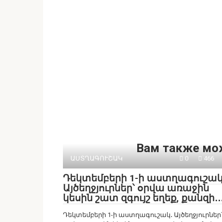
Вам также мо
ԱՍՏՂԱԳՈՒՇԱԿ
0
466
Դեկտեմբերի 1-ի աստղագուշակ
Այծեղջյուրներ՝ օրվա առաջին
կեսին շատ զգույշ եղեք, քանզի․․
Դեկտեմբերի 1-ի աստղագուշակ․ Այծեղջյուրներ