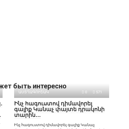
жет быть интересно
ԱՍՏՂԱԳՈՒՇԱԿ
0
571
․
Ինչ հագուստով դիմավորել
գալիք Կանաչ փայտե դրակոնի
․
տարին․․․
՝
Ինչ հագուստով դիմավորել գալիք Կանաչ