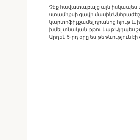
Չեք հավատա,բայց այն իսկապես պ
ստամոքսի ցավի մասին:Անհրաժե
կարտոֆիլ,քամել դրանից հյութ և 
խմել տնական թթու կաթ:Այդպես շա
Արդեն 5-րդ օրը ես թեթևություն էի