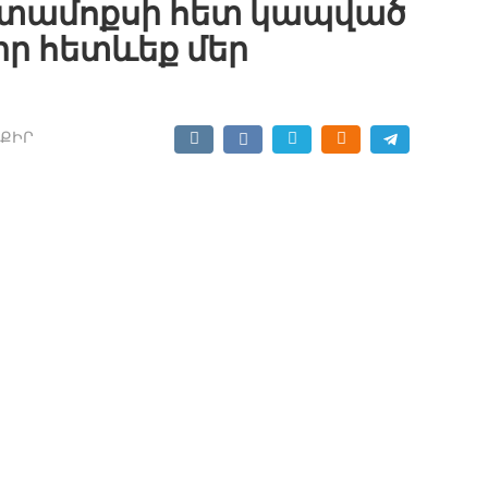
 ստամոքսի հետ կապված
իր հետևեք մեր
ՔԻՐ