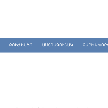
ԲՈՒԺ ԻՆՖՈ
ԱՍՏՂԱԳՈՒՇԱԿ
ԲԱՐԻ ԱԽՈՐ