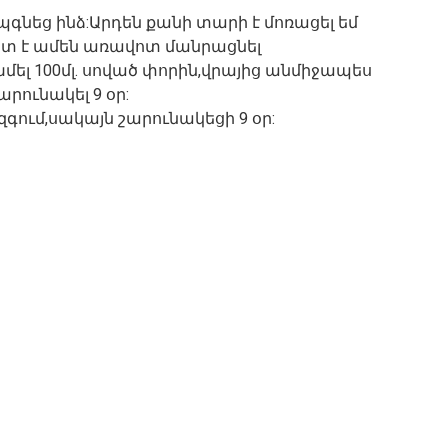
գնեց ինձ:Արդեն քանի տարի է մոռացել եմ
շտ է ամեն առավոտ մանրացնել
խմել 100մլ. սոված փորին,վրայից անմիջապես
րունակել 9 օր:
 զգում,սակայն շարունակեցի 9 օր: