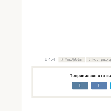
454
Բուժինֆո
Իսկ դուք 
Понравилась стать