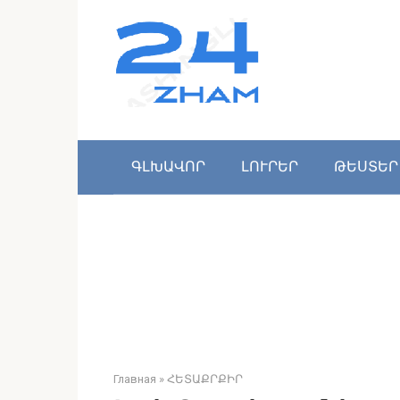
Перейти
к
контенту
ԳԼԽԱՎՈՐ
ԼՈՒՐԵՐ
ԹԵՍՏԵՐ
Главная
»
ՀԵՏԱՔՐՔԻՐ