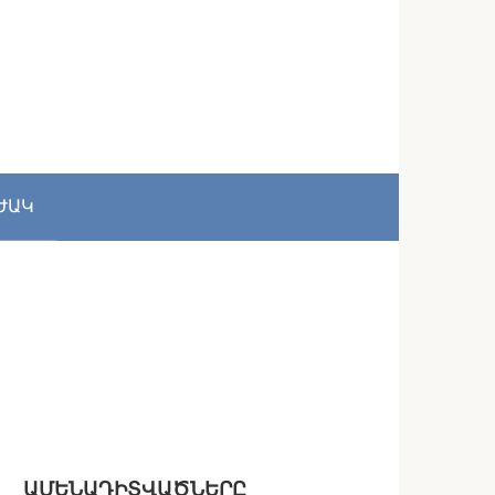
ԺԱԿ
ԱՄԵՆԱԴԻՏՎԱԾՆԵՐԸ